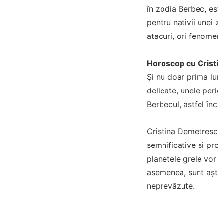
în zodia Berbec, es
pentru nativii unei
atacuri, ori fenom
Horoscop cu Cris
Și nu doar prima lun
delicate, unele peri
Berbecul, astfel în
Cristina Demetrescu
semnificative și pr
planetele grele vor
asemenea, sunt așt
neprevăzute.