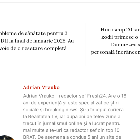
Horoscop 20 ian
obleme de sănătate pentru 3
zodii primesc o 
DII la final de ianuarie 2025. Au
Dumnezeu să
voie de o resetare completă
personală încrâncen
Adrian Vrauko
Adrian Vrauko - redactor șef Fresh24. Are o 16
ani de experiență și este specializat pe știri
sociale și breaking news. Și-a început cariera
la Realitatea TV, iar dupa ani de televizune a
trecut în jurnalismul online și a lucrat pentru
mai multe site-uri ca redactor șef din top 10
BRAT. De asemena a condus 5 ani un site de