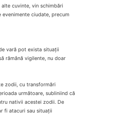
 alte cuvinte, vin schimbări
lte evenimente ciudate, precum
de vară pot exista situații
e să rămână vigilente, nu doar
e zodii, cu transformări
perioada următoare, subliniind că
ru nativii acestei zodii. De
i atacuri sau situații