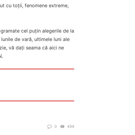
ut cu toții, fenomene extreme,
ogramate cel puțin alegerile de la
unile de vară, ultimele luni ale
zie, vă dați seama că aici ne
N.
0
499