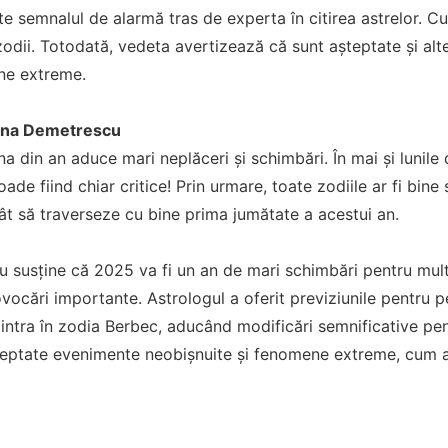
te semnalul de alarmă tras de experta în citirea astrelor. Cu
 zodii. Totodată, vedeta avertizează că sunt așteptate și a
ene extreme.
tina Demetrescu
a din an aduce mari neplăceri și schimbări. În mai și lunile 
oade fiind chiar critice! Prin urmare, toate zodiile ar fi bin
cât să traverseze cu bine prima jumătate a acestui an.
 susține că 2025 va fi un an de mari schimbări pentru mult
ovocări importante. Astrologul a oferit previziunile pentru 
 intra în zodia Berbec, aducând modificări semnificative pent
eptate evenimente neobișnuite și fenomene extreme, cum ar f