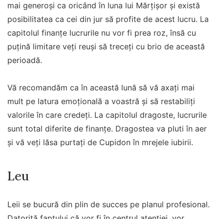
mai generoși ca oricând în luna lui Mărțișor și există
posibilitatea ca cei din jur să profite de acest lucru. La
capitolul finanțe lucrurile nu vor fi prea roz, însă cu
puțină limitare veți reuși să treceți cu brio de această
perioadă.
Vă recomandăm ca în această lună să vă axați mai
mult pe latura emoțională a voastră și să restabiliți
valorile în care credeți. La capitolul dragoste, lucrurile
sunt total diferite de finanțe. Dragostea va pluti în aer
și vă veți lăsa purtați de Cupidon în mrejele iubirii.
Leu
Leii se bucură din plin de succes pe planul profesional.
Datorită faptului că vor fi în centrul atenției, vor