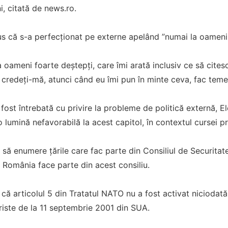
i, citată de news.ro.
s că s-a perfecționat pe externe apelând ”numai la oameni 
 oameni foarte deştepţi, care îmi arată inclusiv ce să citesc
i, credeţi-mă, atunci când eu îmi pun în minte ceva, fac temei
 fost întrebată cu privire la probleme de politică externă, 
o lumină nefavorabilă la acest capitol, în contextul cursei pr
 să enumere ţările care fac parte din Consiliul de Securitate
ă România face parte din acest consiliu.
că articolul 5 din Tratatul NATO nu a fost activat niciodată,
riste de la 11 septembrie 2001 din SUA.