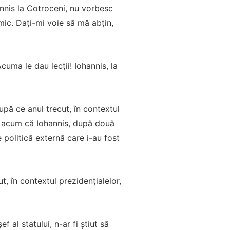
nnis la Cotroceni, nu vorbesc
imic. Daţi-mi voie să mă abţin,
uma le dau lecţii! Iohannis, la
pă ce anul trecut, în contextul
ne acum că Iohannis, după două
 politică externă care i-au fost
, în contextul prezidențialelor,
al statului, n-ar fi știut să