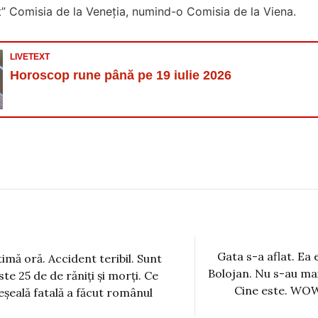
t” Comisia de la Veneţia, numind-o Comisia de la Viena.
LIVETEXT
Horoscop rune până pe 19 iulie 2026
Gata s-a aflat. Ea es
timă oră. Accident teribil. Sunt
Bolojan. Nu s-au ma
ste 25 de de răniți și morți. Ce
Cine este. WOW
eșeală fatală a făcut românul