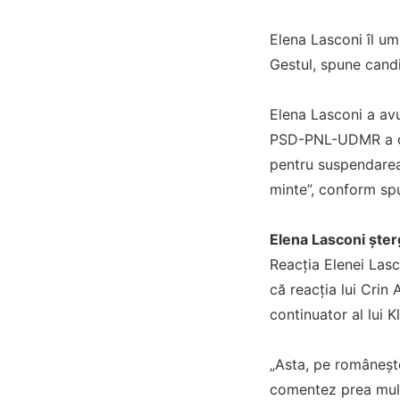
Elena Lasconi îl um
Gestul, spune candi
Elena Lasconi a avu
PSD-PNL-UDMR a cri
pentru suspendarea 
minte”, conform spu
Elena Lasconi șter
Reacția Elenei Lasc
că reacția lui Crin
continuator al lui K
„Asta, pe româneşte
comentez prea mult