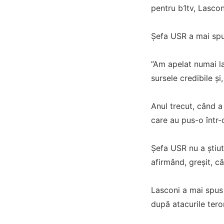
pentru b1tv, Lascon
Șefa USR a mai spu
”Am apelat numai la
sursele credibile ş
Anul trecut, când a
care au pus-o într-
Șefa USR nu a ştiut
afirmând, greșit, c
Lasconi a mai spus 
după atacurile tero