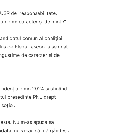
USR de iresponsabilitate.
time de caracter și de minte”.
andidatul comun al coaliției
ndus de Elena Lasconi a semnat
îngustime de caracter și de
rezidențiale din 2024 susținând
stul președinte PNL drept
 soției.
acesta. Nu m-aş apuca să
odată, nu vreau să mă gândesc