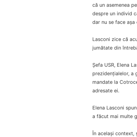
că un asemenea per
despre un individ ca
dar nu se face aşa 
Lasconi zice că acu
jumătate din întreb
Șefa USR, Elena Las
prezidențialelor, a
mandate la Cotrocen
adresate ei.
Elena Lasconi spune
a făcut mai multe 
În același context,