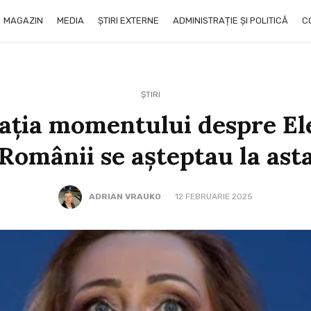
MAGAZIN
MEDIA
ȘTIRI EXTERNE
ADMINISTRAȚIE ȘI POLITICĂ
C
ȘTIRI
ația momentului despre El
Românii se așteptau la ast
ADRIAN VRAUKO
12 FEBRUARIE 2025