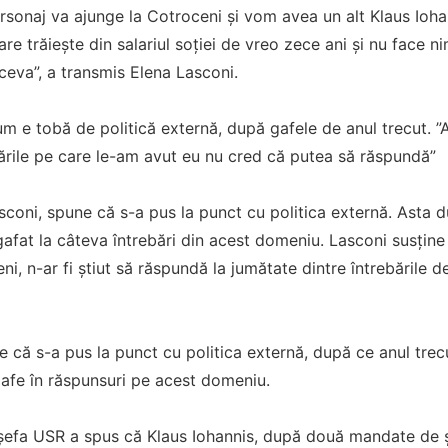
sonaj va ajunge la Cotroceni şi vom avea un alt Klaus Ioha
re trăieşte din salariul soţiei de vreo zece ani şi nu face n
ceva”, a transmis Elena Lasconi.
m e tobă de politică externă, după gafele de anul trecut. ”Ac
ările pe care le-am avut eu nu cred că putea să răspundă”
coni, spune că s-a pus la punct cu politica externă. Asta du
 gafat la câteva întrebări din acest domeniu. Lasconi susți
i, n-ar fi știut să răspundă la jumătate dintre întrebările de
 că s-a pus la punct cu politica externă, după ce anul trecut
gafe în răspunsuri pe acest domeniu.
 șefa USR a spus că Klaus Iohannis, după două mandate de șef 