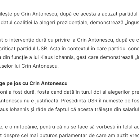
ilește pe Crin Antonescu, după ce acesta a acuzat partidul 
datul coaliției la alegeri prezidențiale, demonstrează „îngus
t o intervenție dură cu privire la Crin Antonescu, după ce c
ticat partidul USR. Asta în contextul în care partidul co
din funcție a lui Klaus Iohannis, gest care demonstrează „
selor lui Crin Antonescu.
ge pe jos cu Crin Antonescu
oni a fost dură, fosta candidată în turul doi al alegerilor p
 Antonescu nu e justificată. Președinta USR îl numește pe fo
laus Iohannis și râde de faptul că acesta trăiește din salariul
, e o mitocănie, pentru că nu se face să vorbeşti în felul 
 despre cel mai puturos parlamentar de care am auzit vre