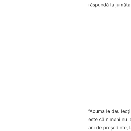
răspundă la jumătat
”Acuma le dau lecţi
este că nimeni nu l
ani de preşedinte, 