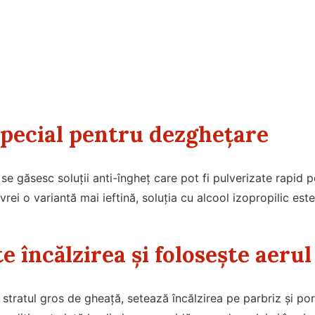
pecial pentru dezghețare
se găsesc soluții anti-îngheț care pot fi pulverizate rapid 
vrei o variantă mai ieftină, soluția cu alcool izopropilic este
e încălzirea și folosește aeru
 stratul gros de gheață, setează încălzirea pe parbriz și po