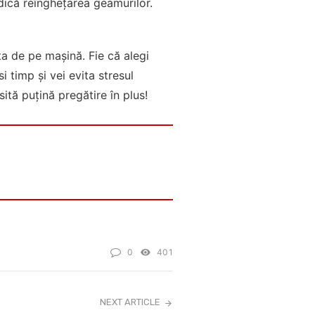
edică reînghețarea geamurilor.
ța de pe mașină. Fie că alegi
 timp și vei evita stresul
ită puțină pregătire în plus!
0
401
NEXT ARTICLE