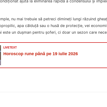
condiționat ajută la eliminarea rapidă a condensului și împi
imple, nu mai trebuie să petreci dimineți lungi răzuind ghea
zopropilic, apa călduță sau o husă de protecție, vei economisi
mai este un dușman pentru șoferi, ci doar un sezon care neces
LIVETEXT
Horoscop rune până pe 19 iulie 2026