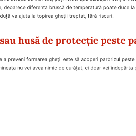
e, deoarece diferența bruscă de temperatură poate duce la 
duță va ajuta la topirea gheții treptat, fără riscuri.
sau husă de protecție peste p
 a preveni formarea gheții este să acoperi parbrizul peste
mineața nu vei avea nimic de curățat, ci doar vei îndepărta p