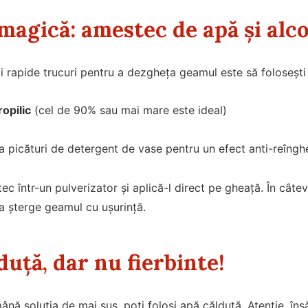
magică: amestec de apă și alco
i rapide trucuri pentru a dezgheța geamul este să foloseșt
ropilic
(cel de 90% sau mai mare este ideal)
a picături de detergent de vase pentru un efect anti-reîngh
c într-un pulverizator și aplică-l direct pe gheață. În câte
tea șterge geamul cu ușurință.
duță, dar nu fierbinte!
ână soluția de mai sus, poți folosi apă călduță. Atenție, îns