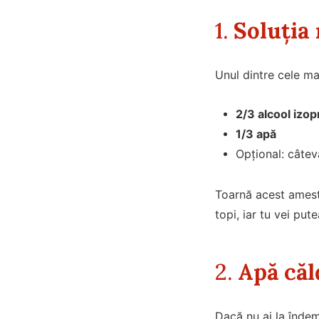
1.
Soluția 
Unul dintre cele ma
2/3 alcool izop
1/3 apă
Opțional: câtev
Toarnă acest ameste
topi, iar tu vei pu
2.
Apă căl
Dacă nu ai la îndem