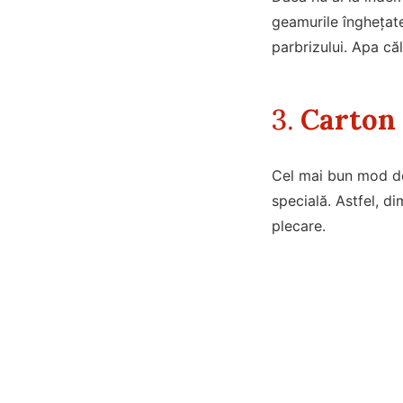
geamurile înghețat
parbrizului. Apa căl
3.
Carton 
Cel mai bun mod de
specială. Astfel, di
plecare.