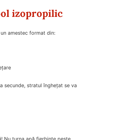
ol izopropilic
i un amestec format din:
ețare
va secunde, stratul înghețat se va
ă! Nu turna apă fierbinte peste