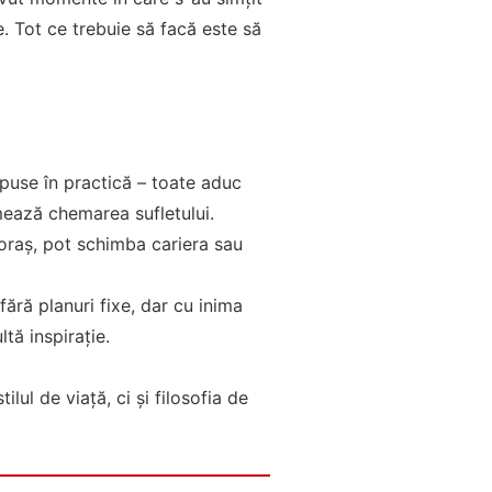
e. Tot ce trebuie să facă este să
 puse în practică – toate aduc
mează chemarea sufletului.
oraș, pot schimba cariera sau
ără planuri fixe, dar cu inima
tă inspirație.
ul de viață, ci și filosofia de