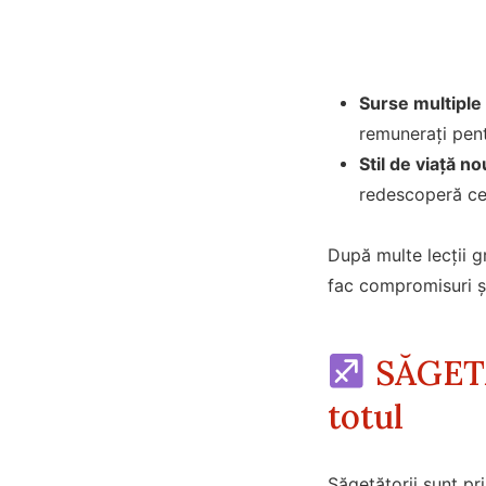
Surse multiple 
remunerați pent
Stil de viață no
redescoperă ce 
După multe lecții g
fac compromisuri ș
SĂGETĂ
totul
Săgetătorii sunt pri