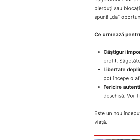
pierduți sau blocați
spună „da” oportuni
Ce urmează pentru
Câștiguri impo
profit. Săgetăt
Libertate depli
pot începe o af
Fericire autent
deschisă. Vor fi
Este un nou început
viață.