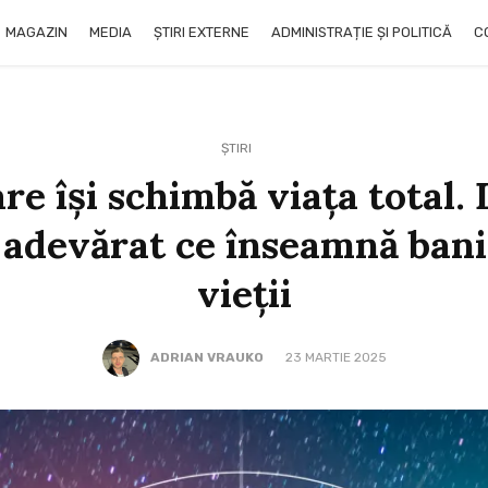
MAGAZIN
MEDIA
ȘTIRI EXTERNE
ADMINISTRAȚIE ȘI POLITICĂ
C
ȘTIRI
are își schimbă viața total. 
adevărat ce înseamnă banii
vieții
ADRIAN VRAUKO
23 MARTIE 2025