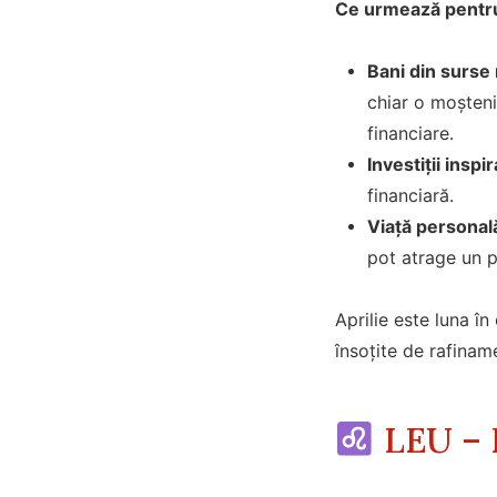
Ce urmează pentru
Bani din surse
chiar o moșteni
financiare.
Investiții inspir
financiară.
Viață personală
pot atrage un p
Aprilie este luna în
însoțite de rafinam
LEU – R