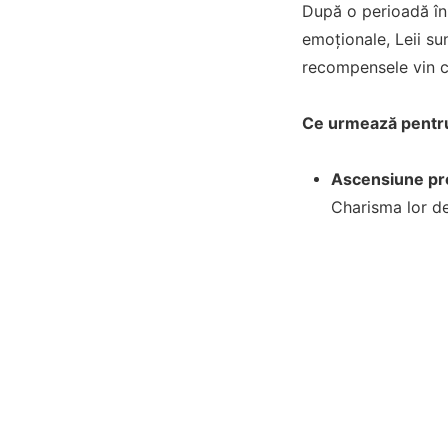
După o perioadă în 
emoționale, Leii sun
recompensele vin c
Ce urmează pentru
Ascensiune pro
Charisma lor d