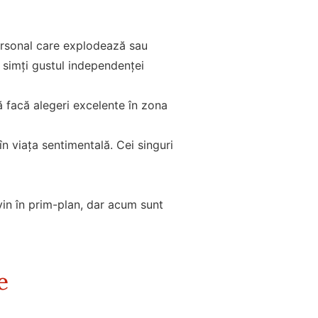
ersonal care explodează sau
 simți gustul independenței
 să facă alegeri excelente în zona
în viața sentimentală. Cei singuri
evin în prim-plan, dar acum sunt
e