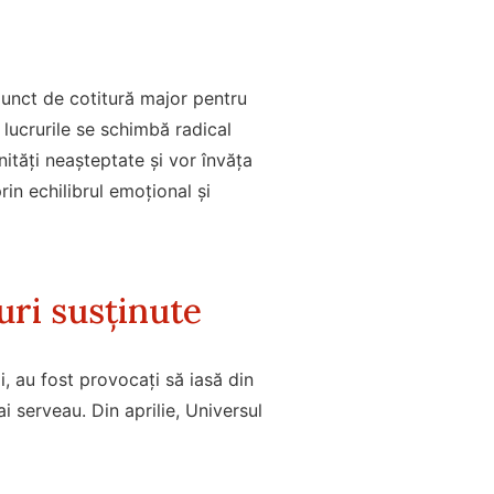
punct de cotitură major pentru
 lucrurile se schimbă radical
ități neașteptate și vor învăța
rin echilibrul emoțional și
ri susținute
gi, au fost provocați să iasă din
i serveau. Din aprilie, Universul