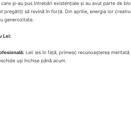
care și-au pus întrebări existențiale și au avut parte de bl
t pregătiți să revină în forță. Din aprilie, energia lor creati
u generozitate.
 Lei:
fesională:
Leii ies în față, primesc recunoașterea meritată
eschide uși închise până acum.