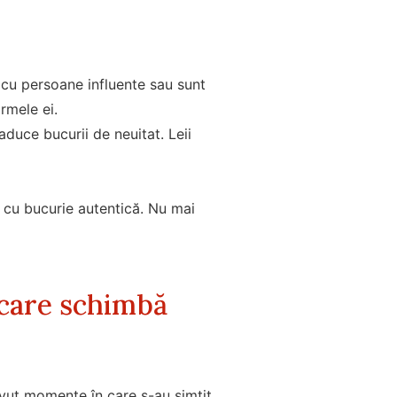
cu persoane influente sau sunt
rmele ei.
aduce bucurii de neuitat. Leii
a cu bucurie autentică. Nu mai
care schimbă
 avut momente în care s-au simțit