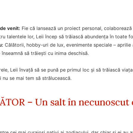
de venit:
Fie că lansează un proiect personal, colaborează 
ru talentele lor, Leii încep să trăiască abundența în toate fo
u:
Călătorii, hobby-uri de lux, evenimente speciale – aprilie 
înseamnă să trăiești cu inima deschisă.
rele, Leii învață să se pună pe primul loc și să trăiască viaț
i nu se mai tem să strălucească.
TOR – Un salt în necunoscut 
ntre cei mai curajoși nativi ai zodiacului, dar chiar și ei au