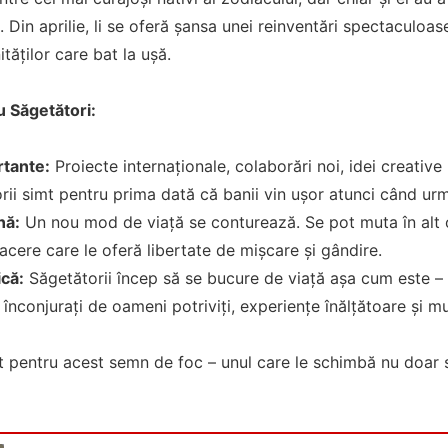
. Din aprilie, li se oferă șansa unei reinventări spectaculoas
tăților care bat la ușă.
 Săgetători:
rtante:
Proiecte internaționale, colaborări noi, idei creative
orii simt pentru prima dată că banii vin ușor atunci când ur
nă:
Un nou mod de viață se conturează. Se pot muta în alt 
acere care le oferă libertate de mișcare și gândire.
ică:
Săgetătorii încep să se bucure de viață așa cum este – f
 înconjurați de oameni potriviți, experiențe înălțătoare și mul
 pentru acest semn de foc – unul care le schimbă nu doar stil