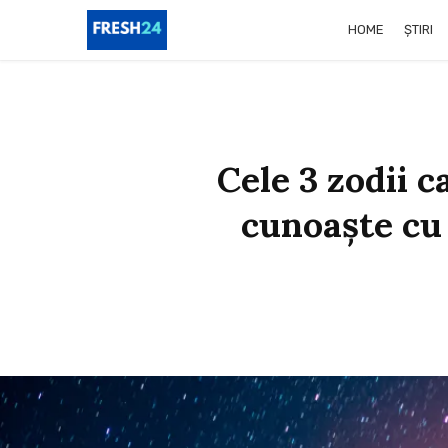
HOME
ȘTIRI
Cele 3 zodii c
cunoaște cu 