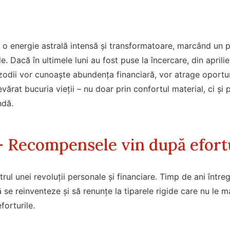
u o energie astrală intensă și transformatoare, marcând un 
. Dacă în ultimele luni au fost puse la încercare, din aprilie
zodii vor cunoaște abundența financiară, vor atrage oportun
rat bucuria vieții – nu doar prin confortul material, ci și p
ndă.
Recompensele vin după efortu
ntrul unei revoluții personale și financiare. Timp de ani între
se reinventeze și să renunțe la tiparele rigide care nu le ma
forturile.