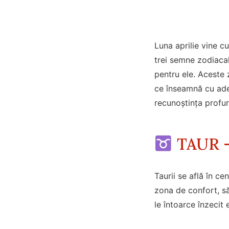
Luna aprilie vine c
trei semne zodiacale
pentru ele. Aceste 
ce înseamnă cu adevă
recunoștința profu
TAUR – 
Taurii se află în ce
zona de confort, să 
le întoarce înzecit e