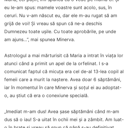
eu le-am spus: mamele voastre sunt acolo, sus, în
ceruri. Nu v-am născut eu, dar ele m-au rugat să am
grijă de voi! Și vreau să spun că ne-a deschis
Dumnezeu toate ușile. Cu toate aprobările, pe unde
am ajuns…”, mai spunea Minerva.
Astrologul a mai mărturisit că Maria a intrat în viața lor
atunci când a primit un apel de la orfelinat. I s-a
comunicat faptul că micuța era cel de-al 13-lea copil al
femeii care a murit la naștere. Avea doar 6 săptămâni,
iar în momentul în care Minerva și soțul ei au adoptat-
o, au știut că era o conexiune specială.
„Imediat m-am dus! Avea șase săptămâni când m-am
dus să o iau! S-a uitat în ochii mei și a zâmbit. Am luat-
o în brațe și vreau să spun că până s-au definitivat