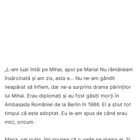
„L-am luat întâi pe Mihai, apoi pe Maria! Nu rămâneam
însărcinată și am zis, asta e… Nu ne-am gândit
neapărat să înfiem, dar ne-a surprins drama părinților
lui Mihai. Erau diplomați și au fost găsiți morți în
Ambasada României de la Berlin în 1986. El a știut tot
timpul că este adoptat. Eu le-am spus de când erau
mici, oricum.
Maria, cel puțin, îmi spunea că o vede pe mama ei. Și