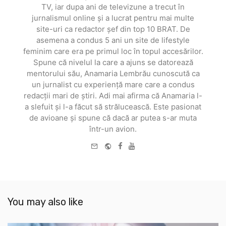
TV, iar dupa ani de televizune a trecut în
jurnalismul online și a lucrat pentru mai multe
site-uri ca redactor șef din top 10 BRAT. De
asemena a condus 5 ani un site de lifestyle
feminim care era pe primul loc în topul accesărilor.
Spune că nivelul la care a ajuns se datorează
mentorului său, Anamaria Lembrău cunoscută ca
un jurnalist cu experiență mare care a condus
redacții mari de știri. Adi mai afirma că Anamaria l-
a slefuit și l-a făcut să strălucească. Este pasionat
de avioane și spune că dacă ar putea s-ar muta
într-un avion.
e-
Website
Facebook
Youtube
mail
You may also like