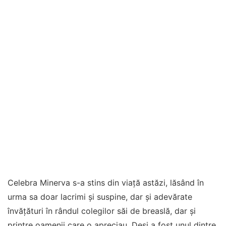
Celebra Minerva s-a stins din viață astăzi, lăsând în
urma sa doar lacrimi și suspine, dar și adevărate
învățături în rândul colegilor săi de breaslă, dar și
printre oamenii care o apreciau. Deși a fost unul dintre