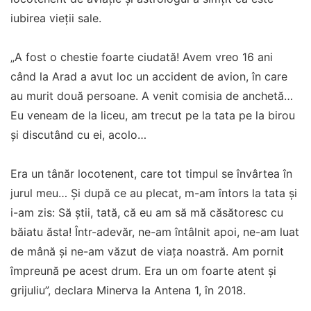
iubirea vieții sale.
„A fost o chestie foarte ciudată! Avem vreo 16 ani
când la Arad a avut loc un accident de avion, în care
au murit două persoane. A venit comisia de anchetă…
Eu veneam de la liceu, am trecut pe la tata pe la birou
și discutând cu ei, acolo…
Era un tânăr locotenent, care tot timpul se învârtea în
jurul meu… Și după ce au plecat, m-am întors la tata și
i-am zis: Să știi, tată, că eu am să mă căsătoresc cu
băiatu ăsta! Într-adevăr, ne-am întâlnit apoi, ne-am luat
de mână și ne-am văzut de viața noastră. Am pornit
împreună pe acest drum. Era un om foarte atent și
grijuliu”, declara Minerva la Antena 1, în 2018.