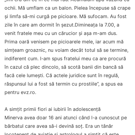
ochii. Mă umflam ca un balon. Pielea începuse să crape
și limfa să-mi curgă pe picioare. Mă sufocam. Au fost
zile în care am dormit în șezut.Dimineața la 7.00, a
venit fratele meu cu un cărucior și așa m-am dus.
Prima oară venisem pe picioarele mele, iar acum mă
simțeam groaznic, nu voiam decât totul să se termine,
indiferent cum. I-am spus fratelui meu ca are procură
în cazul că plec dincolo, să scotă banii din bancă să
facă cele lumești. Că actele juridice sunt în regulă,
răspunsul lui a fost să termin cu prostiile”, a spus ea
pentru evz.ro.
A simțit primii fiori ai iubirii în adolescență
Minerva avea doar 16 ani atunci când l-a cunoscut pe
bărbatul care avea să-i devină soț. Era un tânăr
locotenent de aviație și astrologul a simțit că este