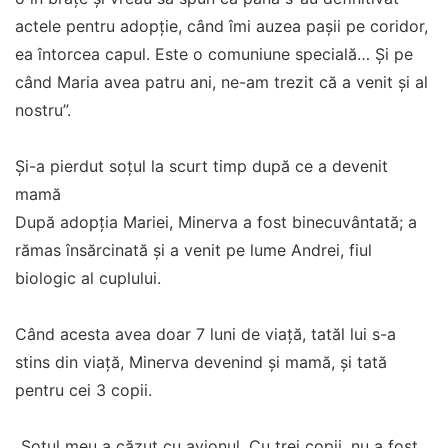
actele pentru adopție, când îmi auzea pașii pe coridor,
ea întorcea capul. Este o comuniune specială… Și pe
când Maria avea patru ani, ne-am trezit că a venit și al
nostru”.
Și-a pierdut soțul la scurt timp după ce a devenit
mamă
După adopția Mariei, Minerva a fost binecuvântată; a
rămas însărcinată și a venit pe lume Andrei, fiul
biologic al cuplului.
Când acesta avea doar 7 luni de viață, tatăl lui s-a
stins din viață, Minerva devenind și mamă, și tată
pentru cei 3 copii.
„Soțul meu a căzut cu avionul. Cu trei copii, nu a fost