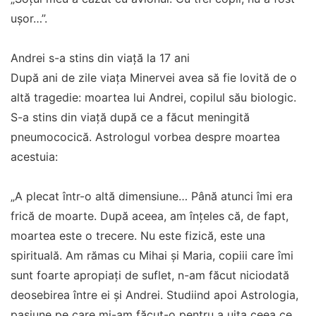
ușor…”.
Andrei s-a stins din viață la 17 ani
După ani de zile viața Minervei avea să fie lovită de o
altă tragedie: moartea lui Andrei, copilul său biologic.
S-a stins din viață după ce a făcut meningită
pneumococică. Astrologul vorbea despre moartea
acestuia:
„A plecat într-o altă dimensiune… Până atunci îmi era
frică de moarte. După aceea, am înțeles că, de fapt,
moartea este o trecere. Nu este fizică, este una
spirituală. Am rămas cu Mihai și Maria, copiii care îmi
sunt foarte apropiați de suflet, n-am făcut niciodată
deosebirea între ei și Andrei. Studiind apoi Astrologia,
pasiune pe care mi-am făcut-o pentru a uita ceea ce