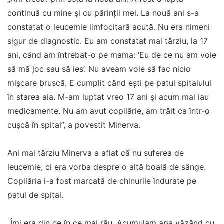
continuă cu mine şi cu părinţii mei. La nouă ani s-a
constatat o leucemie limfocitară acută. Nu era nimeni
sigur de diagnostic. Eu am constatat mai târziu, la 17
ani, când am întrebat-o pe mama: ‘Eu de ce nu am voie
să mă joc sau să ies’. Nu aveam voie să fac nicio
mişcare bruscă. E cumplit când eşti pe patul spitalului
în starea aia. M-am luptat vreo 17 ani şi acum mai iau
medicamente. Nu am avut copilărie, am trăit ca într-o
cuşcă în spital”, a povestit Minerva.
Ani mai târziu Minerva a aflat că nu suferea de
leucemie, ci era vorba despre o altă boală de sânge.
Copilăria i-a fost marcată de chinurile îndurate pe
patul de spital.
„Îmi era din ce în ce mai rău. Acumulam apa văzând cu