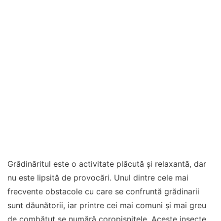
Grădinăritul este o activitate plăcută și relaxantă, dar
nu este lipsită de provocări. Unul dintre cele mai
frecvente obstacole cu care se confruntă grădinarii
sunt dăunătorii, iar printre cei mai comuni și mai greu
de combătut se numără coropișnițele. Aceste insecte