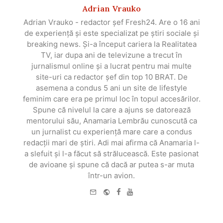
Adrian Vrauko
Adrian Vrauko - redactor șef Fresh24. Are o 16 ani
de experiență și este specializat pe știri sociale și
breaking news. Și-a început cariera la Realitatea
TV, iar dupa ani de televizune a trecut în
jurnalismul online și a lucrat pentru mai multe
site-uri ca redactor șef din top 10 BRAT. De
asemena a condus 5 ani un site de lifestyle
feminim care era pe primul loc în topul accesărilor.
Spune că nivelul la care a ajuns se datorează
mentorului său, Anamaria Lembrău cunoscută ca
un jurnalist cu experiență mare care a condus
redacții mari de știri. Adi mai afirma că Anamaria l-
a slefuit și l-a făcut să strălucească. Este pasionat
de avioane și spune că dacă ar putea s-ar muta
într-un avion.
e-
Website
Facebook
Youtube
mail