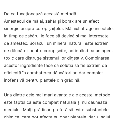
De ce funcționează această metodă
Amestecul de mălai, zahăr și borax are un efect
sinergic asupra coropișnițelor. Mălaiul atrage insectele,
în timp ce zahărul le face să devină și mai interesate
de amestec. Boraxul, un mineral natural, este extrem
de dăunător pentru coropișnițe, acționând ca un agent
toxic care distruge sistemul lor digestiv. Combinarea
acestor ingrediente face ca soluția să fie extrem de
eficientă în combaterea dăunătorilor, dar complet
inofensivă pentru plantele din grădină.
Una dintre cele mai mari avantaje ale acestei metode
este faptul că este complet naturală și nu dăunează
mediului. Mulți grădinari preferă să evite substanțele
chimice, care pot afecta nu doar plantele, dar și solul