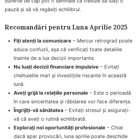
durerile de cap pot fi semnale că trebuie să luați o
pauză și să vă regăsiți echilibrul.
Recomandări pentru Luna Aprilie 2025
Fiți atenți la comunicare
– Mercur retrograd poate
aduce confuzii, așa că verificați toate detaliile
înainte de a lua decizii importante.
Nu luați decizii financiare impulsive
– Evitați
cheltuielile mari și investițiile riscante în această
lună.
Aveți grijă la relațiile personale
– Este o perioadă
în care sinceritatea și răbdarea vor face diferența.
Îngrijiți-vă sănătatea
– Evitați stresul și asigurați-
vă că aveți o rutină echilibrată.
Explorați noi oportunități profesionale
– Chiar
dacă apar provocări, luna aprilie poate deschide