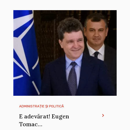
ADMINISTRAȚIE ȘI POLITICĂ
E adevărat! Eugen
Tomac…