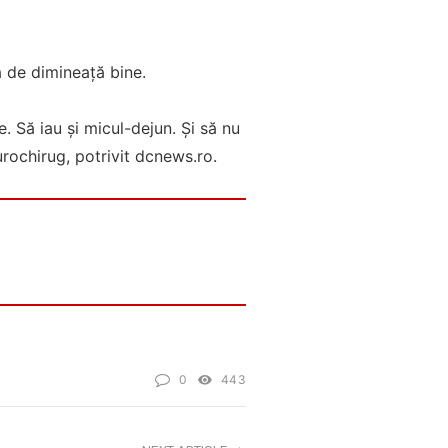
ă de dimineață bine.
. Să iau și micul-dejun. Și să nu
urochirug, potrivit dcnews.ro.
0
443