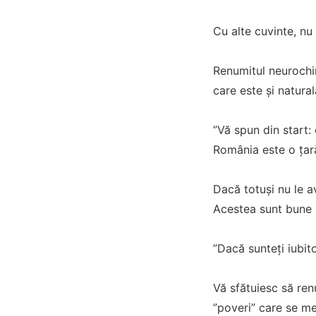
Cu alte cuvinte, nu
Renumitul neurochir
care este și natural
”Vă spun din start:
România este o țară
Dacă totuși nu le a
Acestea sunt bune ș
”Dacă sunteți iubit
Vă sfătuiesc să ren
”poveri” care se m