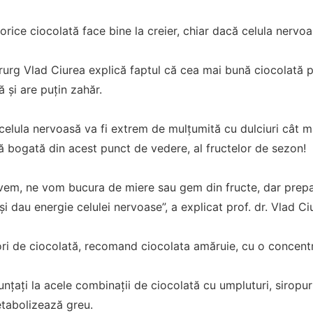
 orice ciocolată face bine la creier, chiar dacă celula nervo
urg Vlad Ciurea explică faptul că cea mai bună ciocolată p
ă și are puțin zahăr.
 celula nervoasă va fi extrem de mulțumită cu dulciuri cât m
 bogată din acest punct de vedere, al fructelor de sezon!
vem, ne vom bucura de miere sau gem din fructe, dar prepar
i dau energie celulei nervoase”, a explicat prof. dr. Vlad 
ori de ciocolată, recomand ciocolata amăruie, cu o concentr
unțați la acele combinații de ciocolată cu umpluturi, siropu
etabolizează greu.