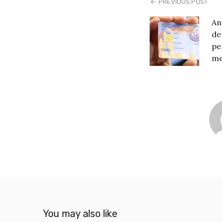
PREVIOUS POST
An
de
pe
me
You may also like