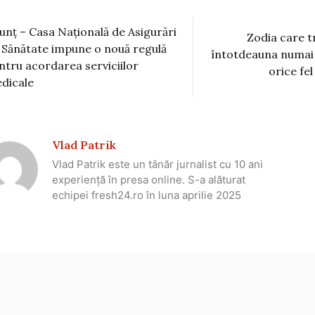
unț – Casa Națională de Asigurări
Zodia care t
 Sănătate impune o nouă regulă
întotdeauna numai 
ntru acordarea serviciilor
orice fel
dicale
Vlad Patrik
Vlad Patrik este un tânăr jurnalist cu 10 ani
experiență în presa online. S-a alăturat
echipei fresh24.ro în luna aprilie 2025