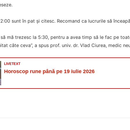
eseze.
 22:00 sunt în pat și citesc. Recomand ca lucrurile să înceap
l să mă trezesc la 5:30, pentru a avea timp să le fac pe toate
tat câte ceva”, a spus prof. univ. dr. Vlad Ciurea, medic ne
LIVETEXT
Horoscop rune până pe 19 iulie 2026