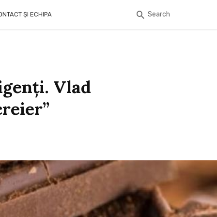
Search
ONTACT ȘI ECHIPA
igenți. Vlad
creier”