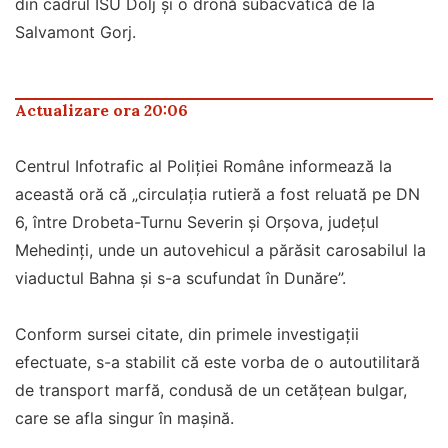
din cadrul ISU Dolj și o dronă subacvatică de la
Salvamont Gorj.
Actualizare ora 20:06
Centrul Infotrafic al Poliției Române informează la
această oră că „circulația rutieră a fost reluată pe DN
6, între Drobeta-Turnu Severin și Orșova, județul
Mehedinți, unde un autovehicul a părăsit carosabilul la
viaductul Bahna și s-a scufundat în Dunăre”.
Conform sursei citate, din primele investigații
efectuate, s-a stabilit că este vorba de o autoutilitară
de transport marfă, condusă de un cetățean bulgar,
care se afla singur în mașină.