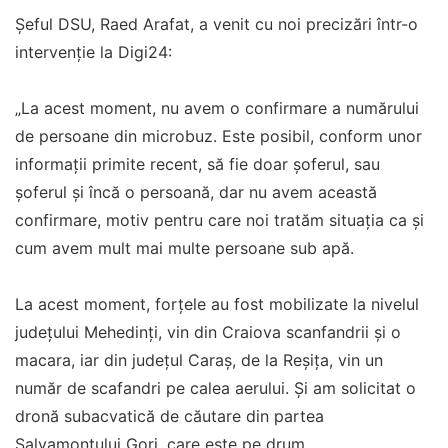
Șeful DSU, Raed Arafat, a venit cu noi precizări într-o
intervenție la Digi24:
„La acest moment, nu avem o confirmare a numărului
de persoane din microbuz. Este posibil, conform unor
informații primite recent, să fie doar șoferul, sau
șoferul și încă o persoană, dar nu avem această
confirmare, motiv pentru care noi tratăm situația ca și
cum avem mult mai multe persoane sub apă.
La acest moment, forțele au fost mobilizate la nivelul
județului Mehedinți, vin din Craiova scanfandrii și o
macara, iar din județul Caraș, de la Reșița, vin un
număr de scafandri pe calea aerului. Și am solicitat o
dronă subacvatică de căutare din partea
Salvamontului Gorj, care este pe drum.