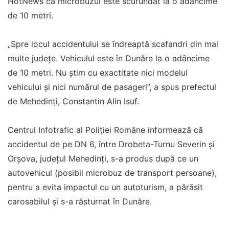
HotNews că microbuzul este scufundat la o adâncime
de 10 metri.
„Spre locul accidentului se îndreaptă scafandri din mai
multe județe. Vehiculul este în Dunăre la o adâncime
de 10 metri. Nu știm cu exactitate nici modelul
vehicului și nici numărul de pasageri”, a spus prefectul
de Mehedinți, Constantin Alin Isuf.
Centrul Infotrafic al Poliţiei Române informează că
accidentul de pe DN 6, între Drobeta-Turnu Severin şi
Orşova, judeţul Mehedinţi, s-a produs după ce un
autovehicul (posibil microbuz de transport persoane),
pentru a evita impactul cu un autoturism, a părăsit
carosabilul şi s-a răsturnat în Dunăre.