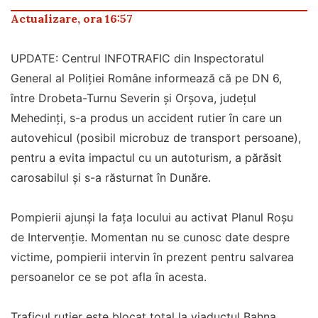
Actualizare, ora 16:57
UPDATE: Centrul INFOTRAFIC din Inspectoratul
General al Poliției Române informează că pe DN 6,
între Drobeta-Turnu Severin și Orșova, județul
Mehedinți, s-a produs un accident rutier în care un
autovehicul (posibil microbuz de transport persoane),
pentru a evita impactul cu un autoturism, a părăsit
carosabilul și s-a răsturnat în Dunăre.
Pompierii ajunși la fața locului au activat Planul Roșu
de Intervenție. Momentan nu se cunosc date despre
victime, pompierii intervin în prezent pentru salvarea
persoanelor ce se pot afla în acesta.
Traficul rutier este blocat total la viaductul Bahna,