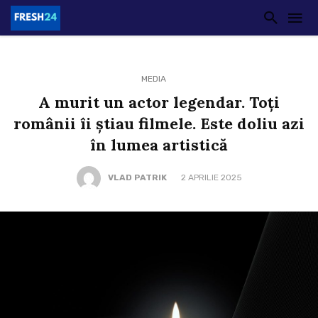
MEDIA
A murit un actor legendar. Toți
românii îi știau filmele. Este doliu azi
în lumea artistică
VLAD PATRIK
2 APRILIE 2025