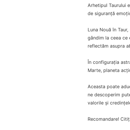
Arhetipul Taurului e
de siguranță emoțio
Luna Nouă în Taur, 
gândim la ceea ce 
reflectăm asupra ab
În configurația astr
Marte, planeta acțiu
Aceasta poate aduce
ne descoperim pute
valorile și credințe
Recomandare! Citiți