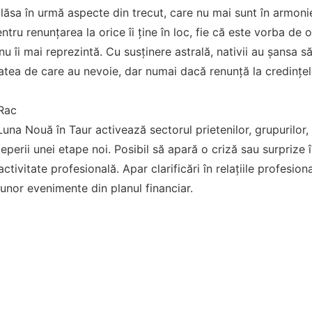
lăsa în urmă aspecte din trecut, care nu mai sunt în armonie
ru renunțarea la orice îi ține în loc, fie că este vorba de 
 nu îi mai reprezintă. Cu susținere astrală, nativii au șansa
tatea de care au nevoie, dar numai dacă renunță la credințele
Rac
Luna Nouă în Taur activează sectorul prietenilor, grupurilor, s
perii unei etape noi. Posibil să apară o criză sau surprize î
activitate profesională. Apar clarificări în relațiile profesion
 unor evenimente din planul financiar.