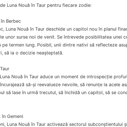
 de Luna Nouă în Taur pentru fiecare zodie:
 în Berbec
ec, Luna Nouă în Taur deschide un capitol nou în planul fin
e unor surse noi de venit. Se întrevede posibilitatea unei c
 pe termen lung. Posibil, unii dintre nativi să reflecteze asup
, să ia o decizie neașteptată.
 Taur
r, Luna Nouă în Taur aduce un moment de introspecție profu
îi încurajează să-și reevalueze nevoile, să renunțe la acele as
ul să lase în urmă trecutul, să închidă un capitol, să se co
 în Gemeni
ni, Luna Nouă în Taur activează sectorul subconștientului ș