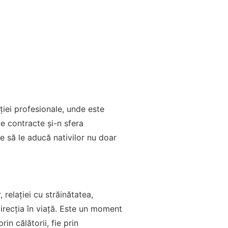
ției profesionale, unde este
te contracte și-n sfera
re să le aducă nativilor nu doar
 relației cu străinătatea,
direcția în viață. Este un moment
rin călătorii, fie prin