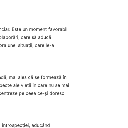
anciar. Este un moment favorabil
olaborări, care să aducă
ra unei situații, care le-a
ndă, mai ales că se formează în
pecte ale vieții în care nu se mai
ncentreze pe ceea ce-și doresc
i introspecției, aducând