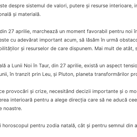
ste despre sistemul de valori, putere și resurse interioare, 
nală și materială.
din 27 aprilie, marchează un moment favorabil pentru noi în
este cu adevărat important acum, să lăsăm în urmă obstacol
ilităților și resurselor de care dispunem. Mai mult de atât, 
ală a Lunii Noi în Taur, din 27 aprilie, există un aspect tens
nii, în tranzit prin Leu, și Pluton, planeta transformărilor pr
 provocări și crize, necesitând decizii importante și o mob
rea interioară pentru a alege direcția care să ne aducă ce
le noastre.
 horoscopul pentru zodia natală, cât și pentru semnul din 