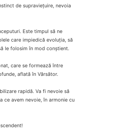
instinct de supraviețuire, nevoia
ceputuri. Este timpul să ne
ele care impiedică evoluția, să
să le folosim în mod conștient.
ionat, care se formează între
ofunde, aflată în Vărsător.
ilizare rapidă. Va fi nevoie să
ea ce avem nevoie, în armonie cu
ascendent!