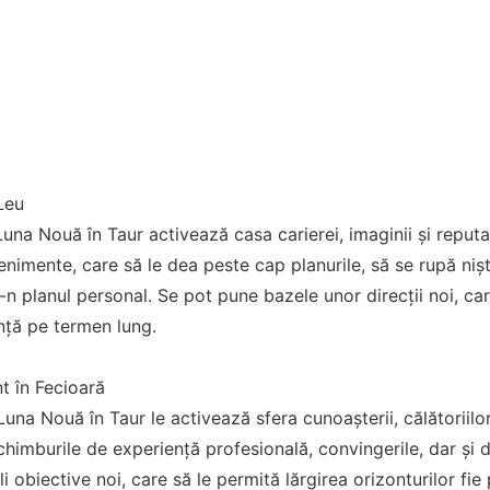
Leu
 Luna Nouă în Taur activează casa carierei, imaginii și reputa
enimente, care să le dea peste cap planurile, să se rupă niș
i-n planul personal. Se pot pune bazele unor direcții noi, ca
anță pe termen lung.
t în Fecioară
Luna Nouă în Taur le activează sfera cunoașterii, călătoriilor,
chimburile de experiență profesională, convingerile, dar și 
i obiective noi, care să le permită lărgirea orizonturilor fie p