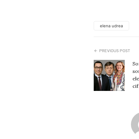
elena udrea
PREVIOUS POST
So
so
el
ci