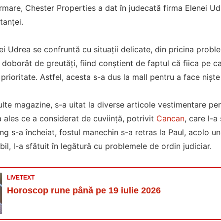
rmare, Chester Properties a dat în judecată firma Elenei Ud
tanței.
nei Udrea se confruntă cu situații delicate, din pricina probl
at doborât de greutăți, fiind conștient de faptul că fiica pe 
prioritate. Astfel, acesta s-a dus la mall pentru a face niș
ulte magazine, s-a uitat la diverse articole vestimentare pen
l a ales ce a considerat de cuviință, potrivit
Cancan
, care l-
g s-a încheiat, fostul manechin s-a retras la Paul, acolo und
il, l-a sfătuit în legătură cu problemele de ordin judiciar.
LIVETEXT
Horoscop rune până pe 19 iulie 2026