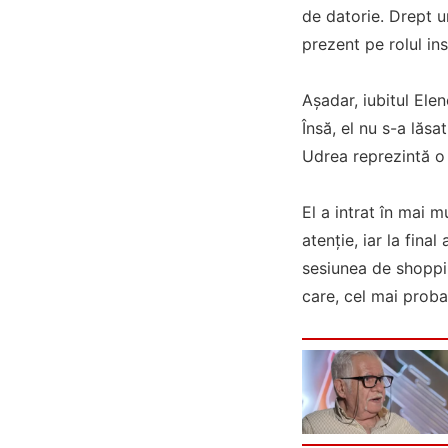
de datorie. Drept u
prezent pe rolul ins
Așadar, iubitul Ele
Însă, el nu s-a lăs
Udrea reprezintă o 
El a intrat în mai m
atenție, iar la fina
sesiunea de shoppin
care, cel mai probab