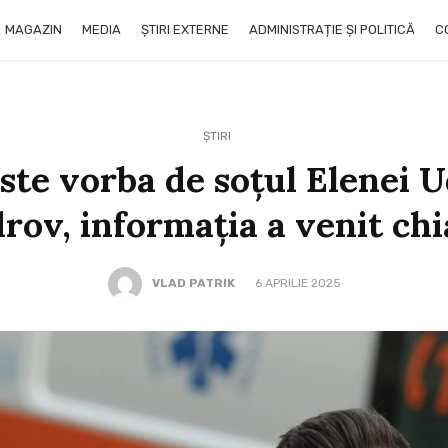
MAGAZIN
MEDIA
ȘTIRI EXTERNE
ADMINISTRAȚIE ȘI POLITICĂ
C
ȘTIRI
ste vorba de soțul Elenei 
rov, informația a venit ch
VLAD PATRIK
6 APRILIE 2025