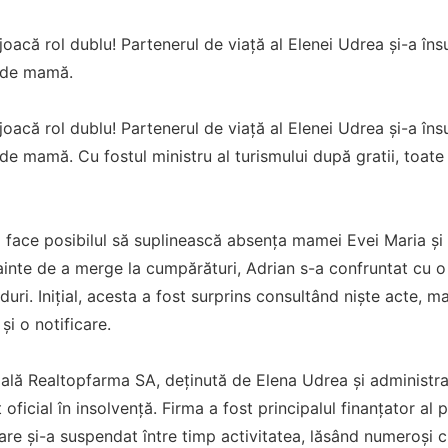
acă rol dublu! Partenerul de viață al Elenei Udrea și-a însuși
e de mamă.
acă rol dublu! Partenerul de viață al Elenei Udrea și-a însuși
 de mamă. Cu fostul ministru al turismului după gratii, toate
a face posibilul să suplinească absența mamei Evei Maria ș
nainte de a merge la cumpărături, Adrian s-a confruntat cu o 
ri. Inițial, acesta a fost surprins consultând niște acte, ma
și o notificare.
ală Realtopfarma SA, deținută de Elena Udrea și administra
 oficial în insolvență. Firma a fost principalul finanțator al 
re și-a suspendat între timp activitatea, lăsând numeroși cli