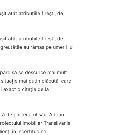
t atât atribuțiile firești, de
t atât atribuțiile firești, de
 greutățile au rămas pe umerii lui
i pare să se descurce mai mult
situație mai puțin plăcută, care
i exact o citație de la
tă de partenerul său, Adrian
proiectului imobiliar Transilvania
enți în incertitudine.