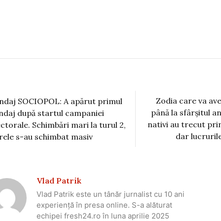
Zodia care va ave
ndaj SOCIOPOL: A apărut primul
până la sfârșitul a
ndaj după startul campaniei
nativi au trecut pri
ectorale. Schimbări mari la turul 2,
dar lucruril
frele s-au schimbat masiv
Vlad Patrik
Vlad Patrik este un tânăr jurnalist cu 10 ani
experiență în presa online. S-a alăturat
echipei fresh24.ro în luna aprilie 2025