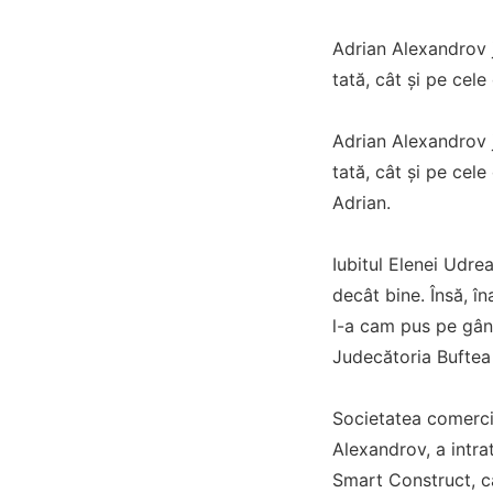
Adrian Alexandrov jo
tată, cât și pe cel
Adrian Alexandrov jo
tată, cât și pe cele
Adrian.
Iubitul Elenei Udre
decât bine. Însă, î
l-a cam pus pe gându
Judecătoria Buftea 
Societatea comerci
Alexandrov, a intrat
Smart Construct, ca