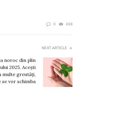
0
498
NEXT ARTICLE
a noroc din plin
nului 2025. Acești
n multe greutăți,
e se vor schimba