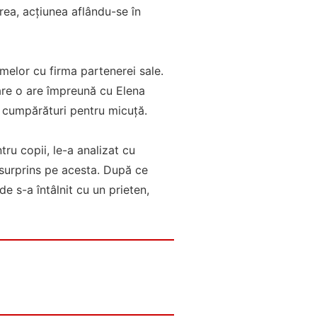
rea, acțiunea aflându-se în
emelor cu firma partenerei sale.
care o are împreună cu Elena
te cumpărături pentru micuță.
tru copii, le-a analizat cu
a surprins pe acesta. După ce
e s-a întâlnit cu un prieten,