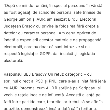
”După ce mii de români, în special persoane în vârstă,
au fost agasați de scrisorile personalizate trimise de
George Simion și AUR, am sesizat Biroul Electoral
Județean Brașov cu privire la folosirea fără drept a
datelor cu caracter personal. Am cerut oprirea de
îndată a expedierii acestor materiale de propagandă
electorală, care nu doar că sunt intruzive și nu
respectă legislației GDPR, dar încalcă și legislația
electorală.
Răspunsul BEJ Brașov? Un refuz categoric – cu
sprijinul direct al PSD și PNL, care s-au aliniat fără jenă
cu AUR, întocmai cum AUR îl sprijină pe Scripcaru și
vechile rețele locale de influență. Această alianță pe
față între partide care, teoretic, ar trebui să se afle în
opoziție, demonstrează încă o dată că în teritoriu,