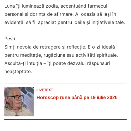
Luna îți luminează zodia, accentuând farmecul
personal și dorința de afirmare. Ai ocazia să ieși în
evidență, să fii apreciat pentru ideile și inițiativele tale.
Pești
Simți nevoia de retragere și reflecție. E o zi ideală
pentru meditație, rugăciune sau activități spirituale.
Ascultă-ți intuiția – îți poate dezvălui răspunsuri
neașteptate.
LIVETEXT
Horoscop rune până pe 19 iulie 2026