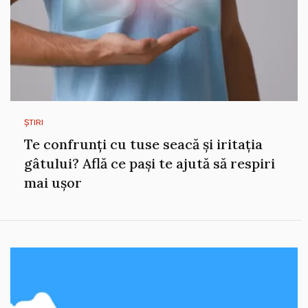
ȘTIRI
Te confrunți cu tuse seacă și iritația
gâtului? Află ce pași te ajută să respiri
mai ușor