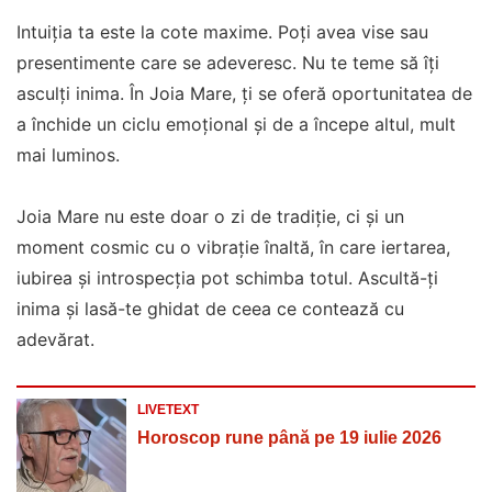
Intuiția ta este la cote maxime. Poți avea vise sau
presentimente care se adeveresc. Nu te teme să îți
asculți inima. În Joia Mare, ți se oferă oportunitatea de
a închide un ciclu emoțional și de a începe altul, mult
mai luminos.
Joia Mare nu este doar o zi de tradiție, ci și un
moment cosmic cu o vibrație înaltă, în care iertarea,
iubirea și introspecția pot schimba totul. Ascultă-ți
inima și lasă-te ghidat de ceea ce contează cu
adevărat.
LIVETEXT
Horoscop rune până pe 19 iulie 2026