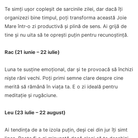
Te simți ușor copleșit de sarcinile zilei, dar dacă îți
organizezi bine timpul, poți transforma această Joie
Mare într-o zi productivă și plină de sens. Ai grijă de
tine și nu uita să te oprești puțin pentru recunoștință.
Rac (21 iunie – 22 iulie)
Luna te susține emoțional, dar și te provoacă să închizi
niște răni vechi. Poți primi semne clare despre cine
merită să rămână în viața ta. E o zi ideală pentru
meditație și rugăciune.
Leu (23 iulie – 22 august)
Ai tendința de a te izola puțin, deși cei din jur îți simt