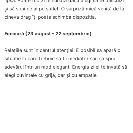
lipsa. Poate fi o zi minunată dacă alegi să te deschizi
și să spui ce ai pe suflet. O surpriză mică venită de la
cineva drag îți poate schimba dispoziția.
Fecioară (23 august – 22 septembrie)
Relațiile sunt în centrul atenției. E posibil să apară o
situație în care trebuie să fii mediator sau să spui
adevărul într-un mod elegant. Energia zilei te învață să
alegi cuvintele cu grijă, dar și cu empatie.