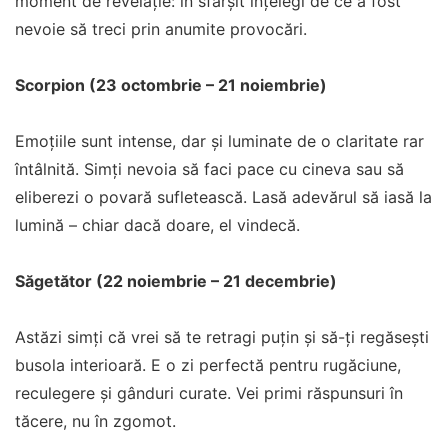
moment de revelație: în sfârșit înțelegi de ce a fost
nevoie să treci prin anumite provocări.
Scorpion (23 octombrie – 21 noiembrie)
Emoțiile sunt intense, dar și luminate de o claritate rar
întâlnită. Simți nevoia să faci pace cu cineva sau să
eliberezi o povară sufletească. Lasă adevărul să iasă la
lumină – chiar dacă doare, el vindecă.
Săgetător (22 noiembrie – 21 decembrie)
Astăzi simți că vrei să te retragi puțin și să-ți regăsești
busola interioară. E o zi perfectă pentru rugăciune,
reculegere și gânduri curate. Vei primi răspunsuri în
tăcere, nu în zgomot.