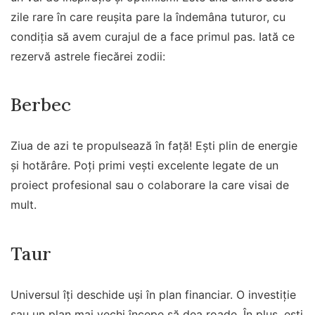
zile rare în care reușita pare la îndemâna tuturor, cu
condiția să avem curajul de a face primul pas. Iată ce
rezervă astrele fiecărei zodii:
Berbec
Ziua de azi te propulsează în față! Ești plin de energie
și hotărâre. Poți primi vești excelente legate de un
proiect profesional sau o colaborare la care visai de
mult.
Taur
Universul îți deschide uși în plan financiar. O investiție
sau un plan mai vechi începe să dea roade. În plus, ești