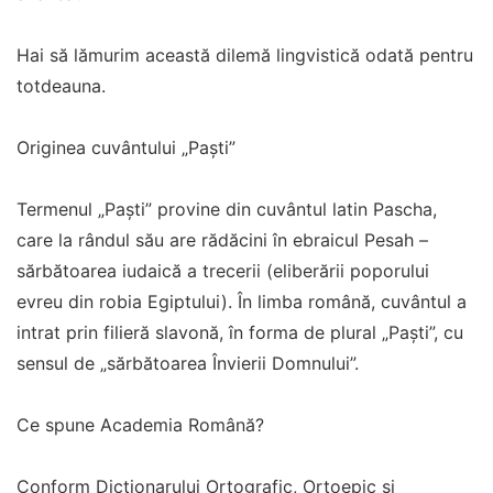
Hai să lămurim această dilemă lingvistică odată pentru
totdeauna.
Originea cuvântului „Paști”
Termenul „Paști” provine din cuvântul latin Pascha,
care la rândul său are rădăcini în ebraicul Pesah –
sărbătoarea iudaică a trecerii (eliberării poporului
evreu din robia Egiptului). În limba română, cuvântul a
intrat prin filieră slavonă, în forma de plural „Paști”, cu
sensul de „sărbătoarea Învierii Domnului”.
Ce spune Academia Română?
Conform Dicționarului Ortografic, Ortoepic și