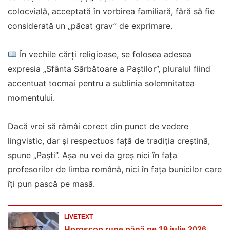
colocvială, acceptată în vorbirea familiară, fără să fie
considerată un „păcat grav” de exprimare.
În vechile cărți religioase, se folosea adesea
expresia „Sfânta Sărbătoare a Paștilor”, pluralul fiind
accentuat tocmai pentru a sublinia solemnitatea
momentului.
Dacă vrei să rămâi corect din punct de vedere
lingvistic, dar și respectuos față de tradiția creștină,
spune „Paști”. Așa nu vei da greș nici în fața
profesorilor de limba română, nici în fața bunicilor care
îți pun pască pe masă.
LIVETEXT
Horoscop rune până pe 19 iulie 2026