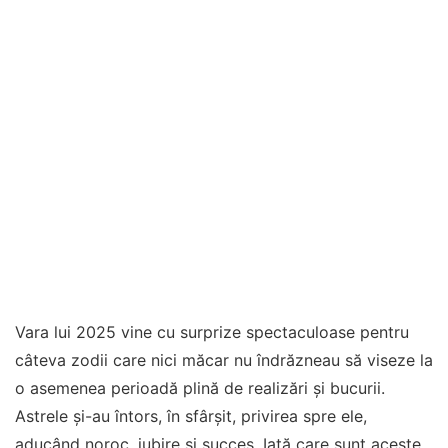
Vara lui 2025 vine cu surprize spectaculoase pentru
câteva zodii care nici măcar nu îndrăzneau să viseze la
o asemenea perioadă plină de realizări și bucurii.
Astrele și-au întors, în sfârșit, privirea spre ele,
aducând noroc, iubire și succes. Iată care sunt aceste