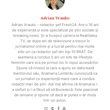
Adrian Vrauko
Adrian Vrauko - redactor șef Fresh24. Are o 16 ani
de experiență și este specializat pe știri sociale și
breaking news. Și-a început cariera la Realitatea
TV, iar dupa ani de televizune a trecut în
jurnalismul online și a lucrat pentru mai multe
site-uri ca redactor șef din top 10 BRAT. De
asemena a condus 5 ani un site de lifestyle
feminim care era pe primul loc în topul accesărilor.
Spune că nivelul la care a ajuns se datorează
mentorului său, Anamaria Lembrău cunoscută ca
un jurnalist cu experiență mare care a condus
redacții mari de știri. Adi mai afirma că Anamaria l-
a slefuit și l-a făcut să strălucească. Este pasionat
de avioane și spune că dacă ar putea s-ar muta
într-un avion.
e-
Website
Facebook
Youtube