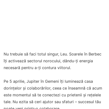
Nu trebuie să faci totul singur, Leu. Soarele în Berbec
îți activează sectorul norocului, dându-ți energia
necesară pentru a-ți contura viitorul.
Pe 5 aprilie, Jupiter în Gemeni îți luminează casa
dorințelor și colaborărilor, ceea ce înseamnă că acum
este momentul să te conectezi cu prietenii și rețelele
tale. Nu ezita să ceri ajutor sau sfaturi – succesul tău
poate veni printr-o colaborare.