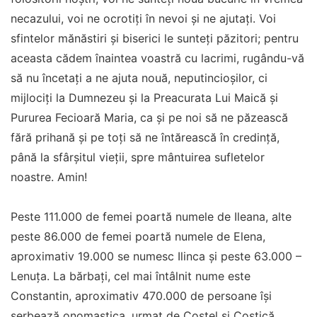
necazului, voi ne ocrotiţi în nevoi şi ne ajutaţi. Voi
sfintelor mănăstiri şi biserici le sunteţi păzitori; pentru
aceasta cădem înaintea voastră cu lacrimi, rugându-vă
să nu încetaţi a ne ajuta nouă, neputincioşilor, ci
mijlociţi la Dumnezeu şi la Preacurata Lui Maică şi
Pururea Fecioară Maria, ca şi pe noi să ne păzească
fără prihană şi pe toţi să ne întărească în credinţă,
până la sfârşitul vieţii, spre mântuirea sufletelor
noastre. Amin!
Peste 111.000 de femei poartă numele de Ileana, alte
peste 86.000 de femei poartă numele de Elena,
aproximativ 19.000 se numesc Ilinca şi peste 63.000 –
Lenuţa. La bărbați, cel mai întâlnit nume este
Constantin, aproximativ 470.000 de persoane își
serbează onomastica, urmat de Costel și Costică.