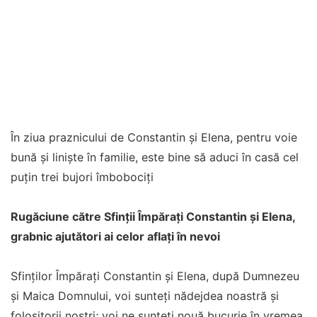
În ziua praznicului de Constantin și Elena, pentru voie
bună și liniște în familie, este bine să aduci în casă cel
puțin trei bujori îmbobociți
Rugăciune către Sfinţii Împăraţi Constantin şi Elena,
grabnic ajutători ai celor aflaţi în nevoi
Sfinţilor Împăraţi Constantin şi Elena, după Dumnezeu
şi Maica Domnului, voi sunteţi nădejdea noastră şi
folositorii noştri; voi ne sunteţi nouă bucurie în vremea