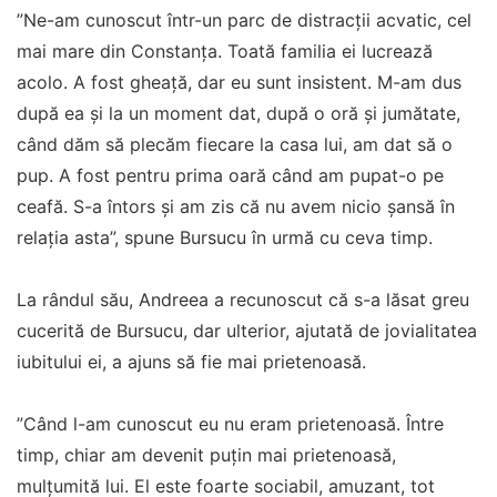
”Ne-am cunoscut într-un parc de distracții acvatic, cel
mai mare din Constanța. Toată familia ei lucrează
acolo. A fost gheață, dar eu sunt insistent. M-am dus
după ea și la un moment dat, după o oră și jumătate,
când dăm să plecăm fiecare la casa lui, am dat să o
pup. A fost pentru prima oară când am pupat-o pe
ceafă. S-a întors și am zis că nu avem nicio șansă în
relația asta”, spune Bursucu în urmă cu ceva timp.
La rândul său, Andreea a recunoscut că s-a lăsat greu
cucerită de Bursucu, dar ulterior, ajutată de jovialitatea
iubitului ei, a ajuns să fie mai prietenoasă.
”Când l-am cunoscut eu nu eram prietenoasă. Între
timp, chiar am devenit puțin mai prietenoasă,
mulțumită lui. El este foarte sociabil, amuzant, tot