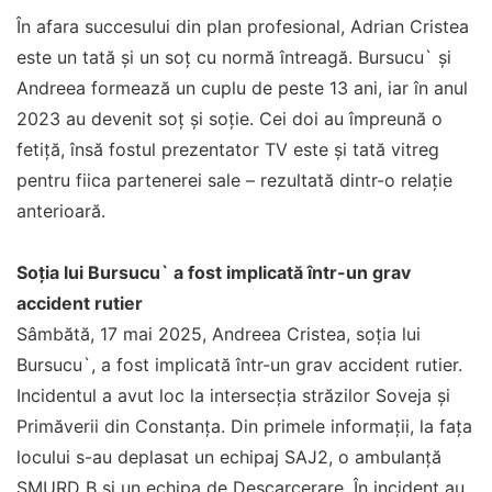
În afara succesului din plan profesional, Adrian Cristea
este un tată și un soț cu normă întreagă. Bursucu` și
Andreea formează un cuplu de peste 13 ani, iar în anul
2023 au devenit soț și soție. Cei doi au împreună o
fetiță, însă fostul prezentator TV este și tată vitreg
pentru fiica partenerei sale – rezultată dintr-o relație
anterioară.
Soția lui Bursucu` a fost implicată într-un grav
accident rutier
Sâmbătă, 17 mai 2025, Andreea Cristea, soția lui
Bursucu`, a fost implicată într-un grav accident rutier.
Incidentul a avut loc la intersecția străzilor Soveja și
Primăverii din Constanța. Din primele informații, la fața
locului s-au deplasat un echipaj SAJ2, o ambulanță
SMURD B și un echipa de Descarcerare. În incident au