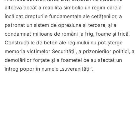
altceva decât a reabilita simbolic un regim care a
încălcat drepturile fundamentale ale cetăţenilor, a
patronat un sistem de opresiune şi teroare, şi a
condamnat milioane de români la frig, foame şi frică.
Construcţiile de beton ale regimului nu pot şterge
memoria victimelor Securităţii, a prizonierilor politici, a
demolărilor forţate şi a foametei ce au afectat un
întreg popor în numele „suveranităţii”.