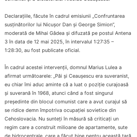
Declaraţiile, făcute în cadrul emisiunii „Confruntarea
susţinătorilor lui Nicuşor Dan şi George Simion”,
moderată de Mihai Gâdea şi difuzată pe postul Antena
3 în data de 12 mai 2025, în intervalul 1:27:35 –
1:28:30, au fost publicate oficial.
În cadrul acestei intervenţii, domnul Marius Lulea a
afirmat următoarele: „Păi şi Ceauşescu era suveranist,
eu chiar îmi aduc aminte că a luat o poziţie curajoasă
şi suverană în 1968, atunci când a fost singurul
preşedinte din blocul comunist care a avut curajul să
se ridice demn împotriva ocupaţiei sovietice din
Cehoslovacia. Nu sunteţi în măsură să criticaţi un
regim care a construit milioane de apartamente, sute
de hidrocentrale, care a făcut bine pentru această ţară,