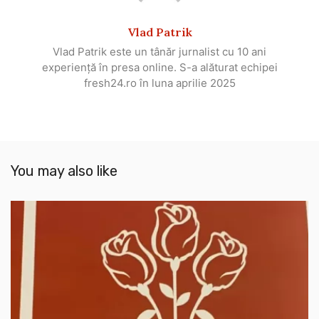
Vlad Patrik
Vlad Patrik este un tânăr jurnalist cu 10 ani
experiență în presa online. S-a alăturat echipei
fresh24.ro în luna aprilie 2025
You may also like