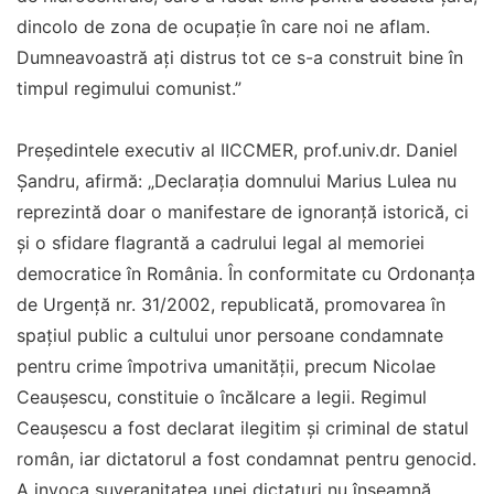
dincolo de zona de ocupaţie în care noi ne aflam.
Dumneavoastră aţi distrus tot ce s-a construit bine în
timpul regimului comunist.”
Preşedintele executiv al IICCMER, prof.univ.dr. Daniel
Şandru, afirmă: „Declaraţia domnului Marius Lulea nu
reprezintă doar o manifestare de ignoranţă istorică, ci
şi o sfidare flagrantă a cadrului legal al memoriei
democratice în România. În conformitate cu Ordonanţa
de Urgenţă nr. 31/2002, republicată, promovarea în
spaţiul public a cultului unor persoane condamnate
pentru crime împotriva umanităţii, precum Nicolae
Ceauşescu, constituie o încălcare a legii. Regimul
Ceauşescu a fost declarat ilegitim şi criminal de statul
român, iar dictatorul a fost condamnat pentru genocid.
A invoca suveranitatea unei dictaturi nu înseamnă