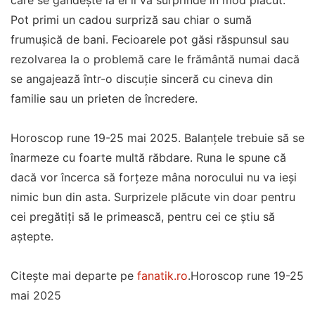
care se gândește la ei îi va surprinde în mod plăcut.
Pot primi un cadou surpriză sau chiar o sumă
frumușică de bani. Fecioarele pot găsi răspunsul sau
rezolvarea la o problemă care le frământă numai dacă
se angajează într-o discuție sinceră cu cineva din
familie sau un prieten de încredere.
Horoscop rune 19-25 mai 2025. Balanțele trebuie să se
înarmeze cu foarte multă răbdare. Runa le spune că
dacă vor încerca să forțeze mâna norocului nu va ieși
nimic bun din asta. Surprizele plăcute vin doar pentru
cei pregătiți să le primească, pentru cei ce știu să
aștepte.
Citește mai departe pe
fanatik.ro
.Horoscop rune 19-25
mai 2025