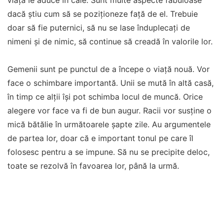
viața le aduce în cale. Sunt multe aspecte fabuloase
dacă știu cum să se poziționeze față de el. Trebuie
doar să fie puternici, să nu se lase înduplecați de
nimeni și de nimic, să continue să creadă în valorile lor.
Gemenii sunt pe punctul de a începe o viață nouă. Vor
face o schimbare importantă. Unii se mută în altă casă,
în timp ce alții își pot schimba locul de muncă. Orice
alegere vor face va fi de bun augur. Racii vor susține o
mică bătălie în următoarele șapte zile. Au argumentele
de partea lor, doar că e important tonul pe care îl
folosesc pentru a se impune. Să nu se precipite deloc,
toate se rezolvă în favoarea lor, până la urmă.