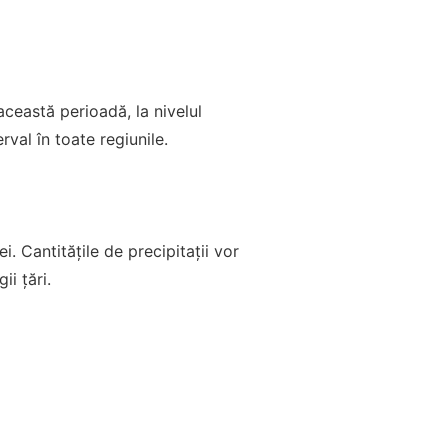
ceastă perioadă, la nivelul
rval în toate regiunile.
. Cantitățile de precipitații vor
ii țări.