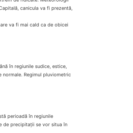
Capitală, canicula va fi prezentă,
re va fi mai cald ca de obicei
nă în regiunile sudice, estice,
ele normale. Regimul pluviometric
tă perioadă în regiunile
e de precipitații se vor situa în