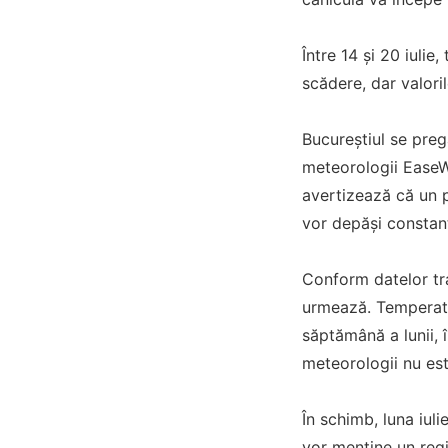
Între 14 și 20 iulie
scădere, dar valori
Bucureștiul se pre
meteorologii EaseWea
avertizează că un p
vor depăși constan
Conform datelor tra
urmează. Temperatur
săptămână a lunii, 
meteorologii nu est
În schimb, luna iul
vor menține un regi