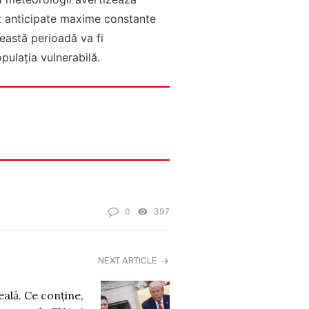
unt anticipate maxime constante
eastă perioadă va fi
pulația vulnerabilă.
0
397
NEXT ARTICLE
veală. Ce conține,