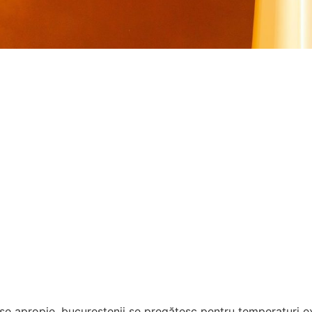
se apropie, bucureștenii se pregătesc pentru temperaturi ex