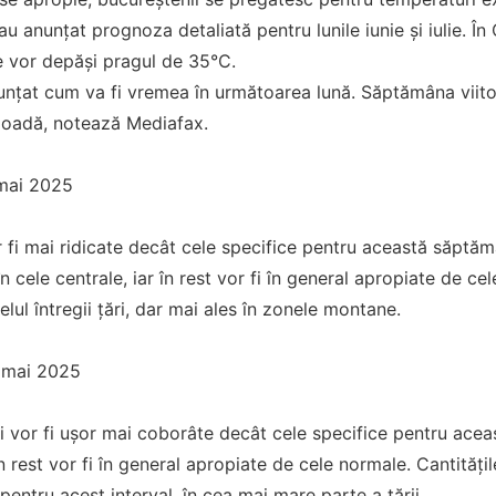
 anunțat prognoza detaliată pentru lunile iunie și iulie. În 
e vor depăși pragul de 35°C.
unțat cum va fi vremea în următoarea lună. Săptămâna viitoa
ioadă, notează Mediafax.
mai 2025
r fi mai ridicate decât cele specifice pentru această săptămâ
în cele centrale, iar în rest vor fi în general apropiate de c
ivelul întregii țări, dar mai ales în zonele montane.
 mai 2025
 vor fi ușor mai coborâte decât cele specifice pentru aceas
în rest vor fi în general apropiate de cele normale. Cantitățil
pentru acest interval, în cea mai mare parte a țării.