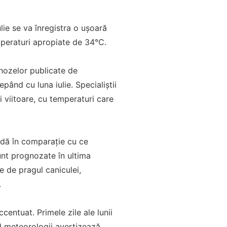
ulie se va înregistra o ușoară
mperaturi apropiate de 34°C.
nozelor publicate de
pând cu luna iulie. Specialiștii
i viitoare, cu temperaturi care
ndă în comparație cu ce
unt prognozate în ultima
e de pragul caniculei,
.
entuat. Primele zile ale lunii
d meteorologii avertizează