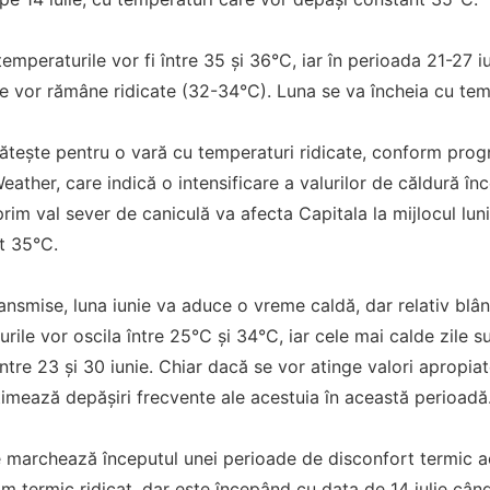
, temperaturile vor fi între 35 și 36°C, iar în perioada 21-27 i
le vor rămâne ridicate (32-34°C). Luna se va încheia cu te
gătește pentru o vară cu temperaturi ridicate, conform prog
ther, care indică o intensificare a valurilor de căldură înce
rim val sever de caniculă va afecta Capitala la mijlocul luni
t 35°C.
nsmise, luna iunie va aduce o vreme caldă, dar relativ blâ
ile vor oscila între 25°C și 34°C, iar cele mai calde zile s
între 23 și 30 iunie. Chiar dacă se vor atinge valori apropiat
imează depășiri frecvente ale acestuia în această perioadă
ie marchează începutul unei perioade de disconfort termic acc
m termic ridicat, dar este începând cu data de 14 iulie cân