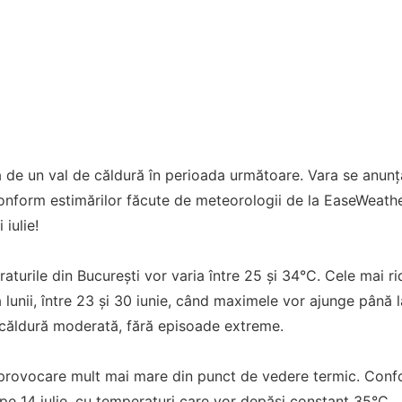
tă de un val de căldură în perioada următoare. Vara se anunță
onform estimărilor făcute de meteorologii de la EaseWeath
 iulie!
raturile din București vor varia între 25 și 34°C. Cele mai ri
lunii, între 23 și 30 iunie, când maximele vor ajunge până l
 căldură moderată, fără episoade extreme.
 provocare mult mai mare din punct de vedere termic. Conf
pe 14 iulie, cu temperaturi care vor depăși constant 35°C.