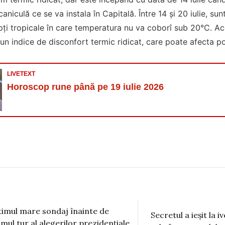
caniculă ce se va instala în Capitală. Între 14 și 20 iulie, s
ți tropicale în care temperatura nu va coborî sub 20°C. Ac
 un indice de disconfort termic ridicat, care poate afecta po
LIVETEXT
Horoscop rune până pe 19 iulie 2026
timul mare sondaj înainte de
Secretul a ieșit la i
imul tur al alegerilor prezidențiale