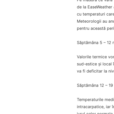
de la EaseWeather au
cu temperaturi car
Meteorologii au an
pentru această per
Săptămâna 5 – 12 
Valorile termice vo
sud-estice și local 
va fi deficitar la n
Săptămâna 12 – 19
Temperaturile medii
intracarpatice, iar 
jurul celor normale 