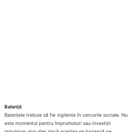
Balanță
Balanțele trebuie să fie vigilente în cercurile sociale. Nu
este momentul pentru împrumuturi sau investiții
impulsive, mai ales dacă acestea se bazează pe