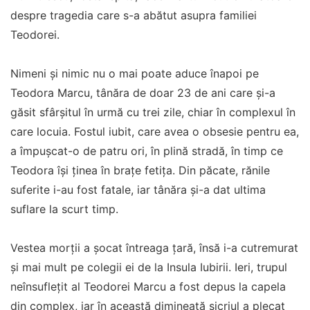
despre tragedia care s-a abătut asupra familiei
Teodorei.
Nimeni și nimic nu o mai poate aduce înapoi pe
Teodora Marcu, tânăra de doar 23 de ani care și-a
găsit sfârșitul în urmă cu trei zile, chiar în complexul în
care locuia. Fostul iubit, care avea o obsesie pentru ea,
a împușcat-o de patru ori, în plină stradă, în timp ce
Teodora își ținea în brațe fetița. Din păcate, rănile
suferite i-au fost fatale, iar tânăra și-a dat ultima
suflare la scurt timp.
Vestea morții a șocat întreaga țară, însă i-a cutremurat
și mai mult pe colegii ei de la Insula Iubirii. Ieri, trupul
neînsuflețit al Teodorei Marcu a fost depus la capela
din complex, iar în această dimineață sicriul a plecat