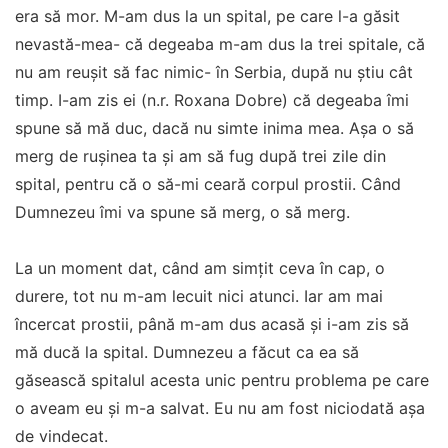
era să mor. M-am dus la un spital, pe care l-a găsit
nevastă-mea- că degeaba m-am dus la trei spitale, că
nu am reușit să fac nimic- în Serbia, după nu știu cât
timp. I-am zis ei (n.r. Roxana Dobre) că degeaba îmi
spune să mă duc, dacă nu simte inima mea. Așa o să
merg de rușinea ta și am să fug după trei zile din
spital, pentru că o să-mi ceară corpul prostii. Când
Dumnezeu îmi va spune să merg, o să merg.
La un moment dat, când am simțit ceva în cap, o
durere, tot nu m-am lecuit nici atunci. Iar am mai
încercat prostii, până m-am dus acasă și i-am zis să
mă ducă la spital. Dumnezeu a făcut ca ea să
găsească spitalul acesta unic pentru problema pe care
o aveam eu și m-a salvat. Eu nu am fost niciodată așa
de vindecat.