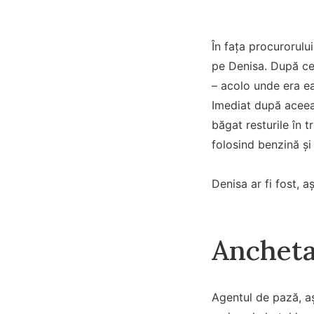
În fața procurorulu
pe Denisa. După ce 
– acolo unde era ea
Imediat după aceea 
băgat resturile în 
folosind benzină și
Denisa ar fi fost, a
Anchet
Agentul de pază, aș