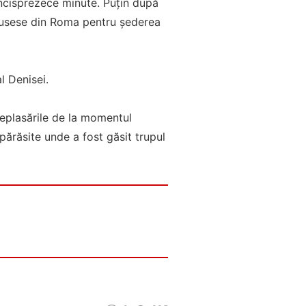
incisprezece minute. Puțin după
 adusese din Roma pentru șederea
al Denisei.
deplasările de la momentul
 părăsite unde a fost găsit trupul