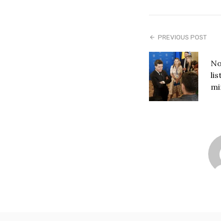
PREVIOUS POST
No
lis
mi