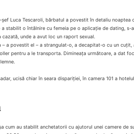
i-șef Luca Tescaroli, bărbatul a povestit în detaliu noaptea
a stabilit o întâlnire cu femeia pe o aplicație de dating, s-
 cazată, unde a avut loc un raport sexual.
– a povestit el – a strangulat-o, a decapitat-o cu un cuțit, 
troller pentru a le transporta. Dimineața următoare, a dat foc
 lemne.
șadar, ucisă chiar în seara dispariției, în camera 101 a hotelu
a
a cum au stabilit anchetatorii cu ajutorul unei camere de s