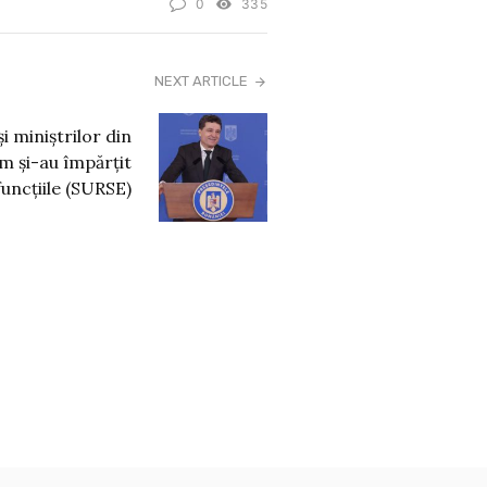
0
335
NEXT ARTICLE
i miniștrilor din
m și-au împărțit
funcțiile (SURSE)