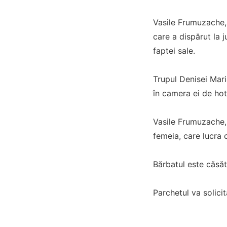
Vasile Frumuzache, 
care a dispărut la j
faptei sale.
Trupul Denisei Maria
în camera ei de hote
Vasile Frumuzache, 
femeia, care lucra c
Bărbatul este căsăto
Parchetul va solicit