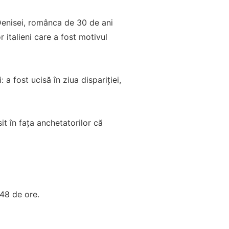
 Denisei, românca de 30 de ani
or italieni care a fost motivul
 a fost ucisă în ziua dispariției,
t în fața anchetatorilor că
 48 de ore.