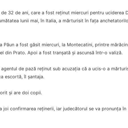
de 32 de ani, care a fost reținut miercuri pentru uciderea
umătatea lunii mai, în Italia, a mărturisit în fața anchetatoril
 Păun a fost găsit miercuri, la Montecatini, printre mărăcini:
l din Prato. Apoi a fost tranșată și ascunsă într-o valiză.
agentul de pază reținut sub acuzația că a ucis-o a mărturisi
a escortă, îl șantaja.
rit și are doi copii.
a joi confirmarea reținerii, iar judecătorul se va pronunța în