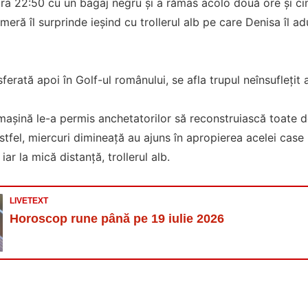
 ora 22:50 cu un bagaj negru și a rămas acolo două ore și c
meră îl surprinde ieșind cu trollerul alb pe care Denisa îl
sferată apoi în Golf-ul românului, se afla trupul neînsuflețit 
mașină le-a permis anchetatorilor să reconstruiască toate 
Astfel, miercuri dimineață au ajuns în apropierea acelei case
iar la mică distanță, trollerul alb.
LIVETEXT
Horoscop rune până pe 19 iulie 2026