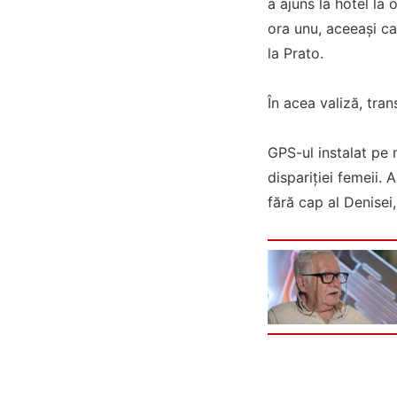
a ajuns la hotel la
ora unu, aceeași ca
la Prato.
În acea valiză, tran
GPS-ul instalat pe 
dispariției femeii. 
fără cap al Denisei, 