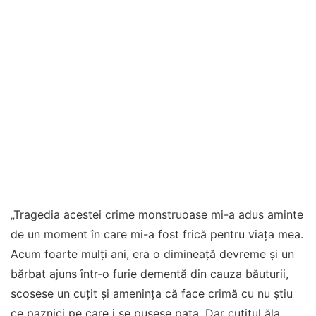
„Tragedia acestei crime monstruoase mi-a adus aminte
de un moment în care mi-a fost frică pentru viața mea.
Acum foarte mulți ani, era o dimineață devreme și un
bărbat ajuns într-o furie dementă din cauza băuturii,
scosese un cuțit și amenința că face crimă cu nu știu
ce paznici pe care i se pusese pata. Dar cuțitul ăla