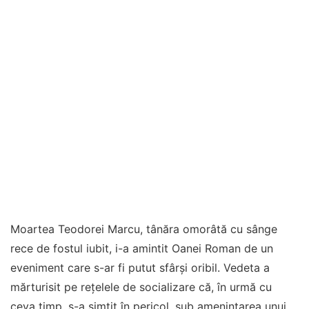
Moartea Teodorei Marcu, tânăra omorâtă cu sânge
rece de fostul iubit, i-a amintit Oanei Roman de un
eveniment care s-ar fi putut sfârși oribil. Vedeta a
mărturisit pe rețelele de socializare că, în urmă cu
ceva timp, s-a simțit în pericol, sub amenințarea unui