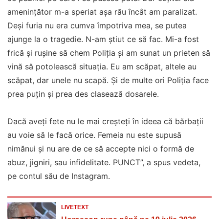
amenințător m-a speriat așa rău încât am paralizat.
Deși furia nu era cumva împotriva mea, se putea
ajunge la o tragedie. N-am știut ce să fac. Mi-a fost
frică și rușine să chem Poliția și am sunat un prieten să
vină să potolească situația. Eu am scăpat, altele au
scăpat, dar unele nu scapă. Și de multe ori Poliția face
prea puțin și prea des clasează dosarele.
Dacă aveți fete nu le mai creșteți în ideea că bărbații
au voie să le facă orice. Femeia nu este supusă
nimănui și nu are de ce să accepte nici o formă de
abuz, jigniri, sau infidelitate. PUNCT”, a spus vedeta,
pe contul său de Instagram.
LIVETEXT