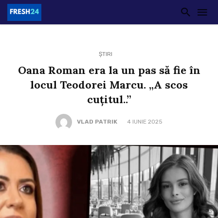
ȘTIRI
Oana Roman era la un pas să fie în
locul Teodorei Marcu. „A scos
cuțitul..”
VLAD PATRIK
4 IUNIE 2025