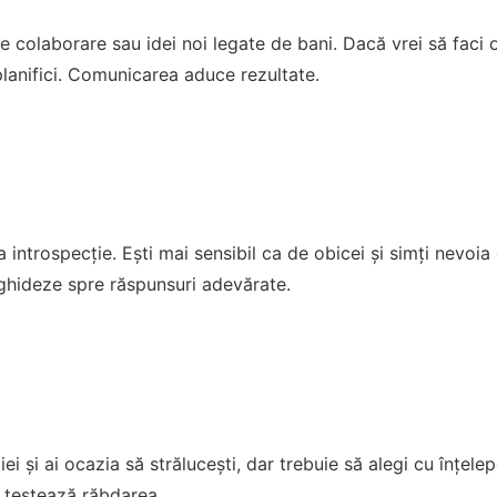
e colaborare sau idei noi legate de bani. Dacă vrei să faci
lanifici. Comunicarea aduce rezultate.
 introspecție. Ești mai sensibil ca de obicei și simți nevoia 
 ghideze spre răspunsuri adevărate.
ției și ai ocazia să strălucești, dar trebuie să alegi cu înțel
i testează răbdarea.