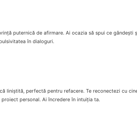
rință puternică de afirmare. Ai ocazia să spui ce gândești și 
pulsivitatea în dialoguri.
ă liniștită, perfectă pentru refacere. Te reconectezi cu ci
 proiect personal. Ai încredere în intuiția ta.