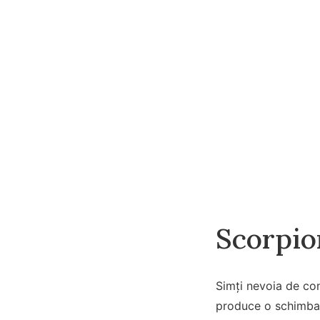
Scorpio
Simți nevoia de cont
produce o schimbar