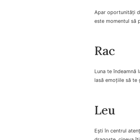
Apar oportunități d
este momentul să p
Rac
Luna te îndeamnă la
lasă emoțiile să te
Leu
Ești în centrul aten
dragoste, cineva îț