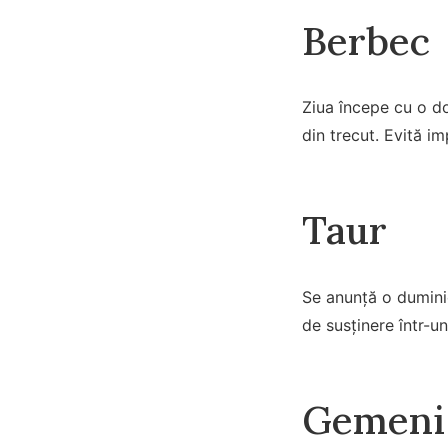
Berbec
Ziua începe cu o do
din trecut. Evită im
Taur
Se anunță o duminic
de susținere într-un
Gemeni