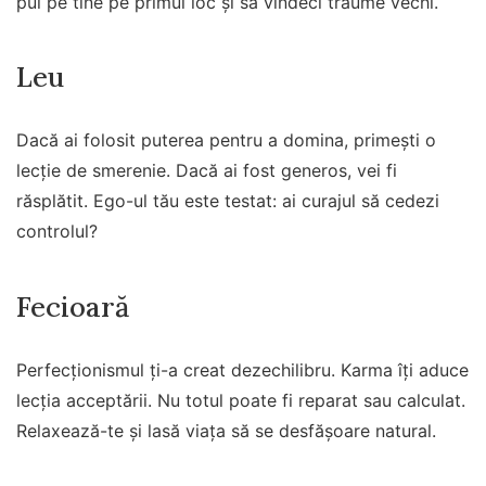
pui pe tine pe primul loc și să vindeci traume vechi.
Leu
Dacă ai folosit puterea pentru a domina, primești o
lecție de smerenie. Dacă ai fost generos, vei fi
răsplătit. Ego-ul tău este testat: ai curajul să cedezi
controlul?
Fecioară
Perfecționismul ți-a creat dezechilibru. Karma îți aduce
lecția acceptării. Nu totul poate fi reparat sau calculat.
Relaxează-te și lasă viața să se desfășoare natural.