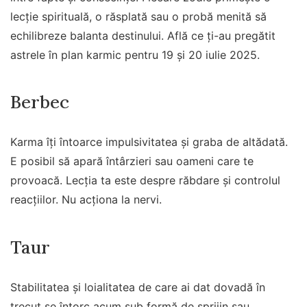
lecție spirituală, o răsplată sau o probă menită să
echilibreze balanta destinului. Află ce ți-au pregătit
astrele în plan karmic pentru 19 și 20 iulie 2025.
Berbec
Karma îți întoarce impulsivitatea și graba de altădată.
E posibil să apară întârzieri sau oameni care te
provoacă. Lecția ta este despre răbdare și controlul
reacțiilor. Nu acționa la nervi.
Taur
Stabilitatea și loialitatea de care ai dat dovadă în
trecut se întorc acum sub formă de sprijin sau