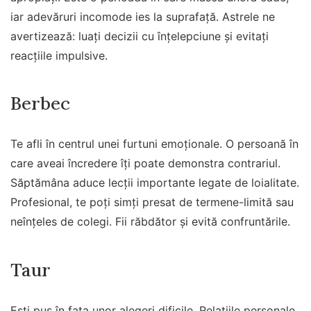
iar adevăruri incomode ies la suprafață. Astrele ne
avertizează: luați decizii cu înțelepciune și evitați
reacțiile impulsive.
Berbec
Te afli în centrul unei furtuni emoționale. O persoană în
care aveai încredere îți poate demonstra contrariul.
Săptămâna aduce lecții importante legate de loialitate.
Profesional, te poți simți presat de termene-limită sau
neînțeles de colegi. Fii răbdător și evită confruntările.
Taur
Ești pus în fața unor alegeri dificile. Relațiile personale