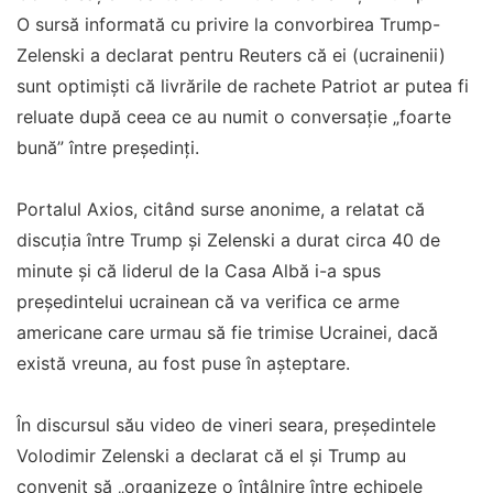
O sursă informată cu privire la convorbirea Trump-
Zelenski a declarat pentru Reuters că ei (ucrainenii)
sunt optimişti că livrările de rachete Patriot ar putea fi
reluate după ceea ce au numit o conversaţie „foarte
bună” între preşedinţi.
Portalul Axios, citând surse anonime, a relatat că
discuţia între Trump şi Zelenski a durat circa 40 de
minute şi că liderul de la Casa Albă i-a spus
preşedintelui ucrainean că va verifica ce arme
americane care urmau să fie trimise Ucrainei, dacă
există vreuna, au fost puse în aşteptare.
În discursul său video de vineri seara, preşedintele
Volodimir Zelenski a declarat că el şi Trump au
convenit să „organizeze o întâlnire între echipele