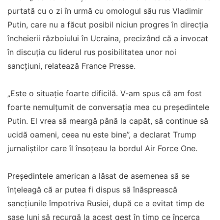
purtată cu o zi în urmă cu omologul său rus Vladimir
Putin, care nu a făcut posibil niciun progres în direcţia
încheierii războiului în Ucraina, precizând că a invocat
în discuţia cu liderul rus posibilitatea unor noi
sancţiuni, relatează France Presse.
„Este o situaţie foarte dificilă. V-am spus că am fost
foarte nemulţumit de conversaţia mea cu preşedintele
Putin. El vrea să meargă până la capăt, să continue să
ucidă oameni, ceea nu este bine”, a declarat Trump
jurnaliştilor care îl însoţeau la bordul Air Force One.
Preşedintele american a lăsat de asemenea să se
înţeleagă că ar putea fi dispus să înăsprească
sancţiunile împotriva Rusiei, după ce a evitat timp de
şase luni să recurgă la acest gest în timp ce încerca