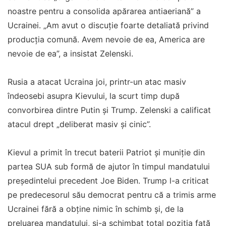
noastre pentru a consolida apărarea antiaeriană” a
Ucrainei. „Am avut o discuţie foarte detaliată privind
producţia comună. Avem nevoie de ea, America are
nevoie de ea”, a insistat Zelenski.
Rusia a atacat Ucraina joi, printr-un atac masiv
îndeosebi asupra Kievului, la scurt timp după
convorbirea dintre Putin şi Trump. Zelenski a calificat
atacul drept „deliberat masiv şi cinic”.
Kievul a primit în trecut baterii Patriot şi muniţie din
partea SUA sub formă de ajutor în timpul mandatului
preşedintelui precedent Joe Biden. Trump l-a criticat
pe predecesorul său democrat pentru că a trimis arme
Ucrainei fără a obţine nimic în schimb şi, de la
preluarea mandatului, şi-a schimbat total poziţia faţă