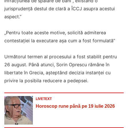
infracțiunea de spălare de bani , existând o
jurisprudență destul de clară a ÎCCJ asupra acestui
aspect.”
„Pentru toate aceste motive, solicită admiterea
contestației la executare aşa cum a fost formulată”
Următorul termen al procesului a fost stabilit pentru
26 august. Până atunci, Sorin Oprescu rămâne în
libertate în Grecia, așteptând decizia instanței cu
privire la posibila reducere a pedepsei.
LIVETEXT
Horoscop rune până pe 19 iulie 2026