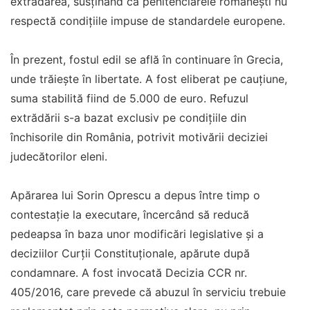
extrădarea, susținând că penitenciarele românești nu
respectă condițiile impuse de standardele europene.
În prezent, fostul edil se află în continuare în Grecia,
unde trăiește în libertate. A fost eliberat pe cauțiune,
suma stabilită fiind de 5.000 de euro. Refuzul
extrădării s-a bazat exclusiv pe condițiile din
închisorile din România, potrivit motivării deciziei
judecătorilor eleni.
Apărarea lui Sorin Oprescu a depus între timp o
contestație la executare, încercând să reducă
pedeapsa în baza unor modificări legislative și a
deciziilor Curții Constituționale, apărute după
condamnare. A fost invocată Decizia CCR nr.
405/2016, care prevede că abuzul în serviciu trebuie