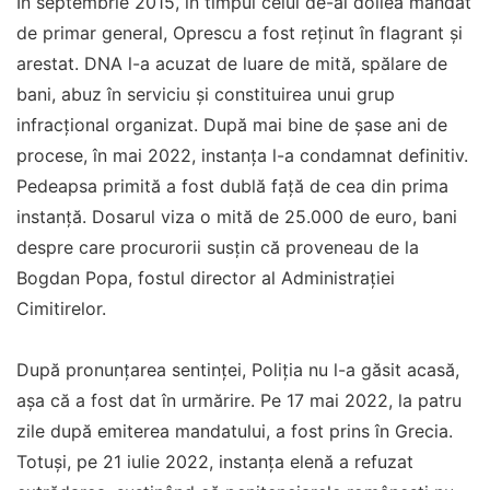
În septembrie 2015, în timpul celui de-al doilea mandat
de primar general, Oprescu a fost reținut în flagrant și
arestat. DNA l-a acuzat de luare de mită, spălare de
bani, abuz în serviciu și constituirea unui grup
infracțional organizat. După mai bine de șase ani de
procese, în mai 2022, instanța l-a condamnat definitiv.
Pedeapsa primită a fost dublă față de cea din prima
instanță. Dosarul viza o mită de 25.000 de euro, bani
despre care procurorii susțin că proveneau de la
Bogdan Popa, fostul director al Administrației
Cimitirelor.
După pronunțarea sentinței, Poliția nu l-a găsit acasă,
așa că a fost dat în urmărire. Pe 17 mai 2022, la patru
zile după emiterea mandatului, a fost prins în Grecia.
Totuși, pe 21 iulie 2022, instanța elenă a refuzat