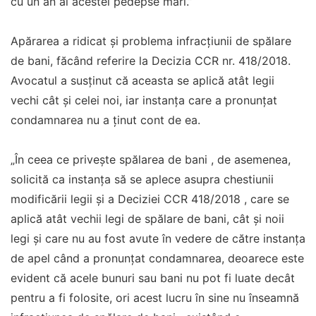
cu un an al acestei pedepse mari.”
Apărarea a ridicat și problema infracțiunii de spălare
de bani, făcând referire la Decizia CCR nr. 418/2018.
Avocatul a susținut că aceasta se aplică atât legii
vechi cât și celei noi, iar instanța care a pronunțat
condamnarea nu a ținut cont de ea.
„În ceea ce privește spălarea de bani , de asemenea,
solicită ca instanţa să se aplece asupra chestiunii
modificării legii și a Deciziei CCR 418/2018 , care se
aplică atât vechii legi de spălare de bani, cât și noii
legi și care nu au fost avute în vedere de către instanța
de apel când a pronunţat condamnarea, deoarece este
evident că acele bunuri sau bani nu pot fi luate decât
pentru a fi folosite, ori acest lucru în sine nu înseamnă