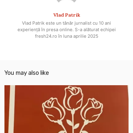
Vlad Patrik
Vlad Patrik este un tânăr jurnalist cu 10 ani
experiență în presa online. S-a alăturat echipei
fresh24.ro în luna aprilie 2025
You may also like