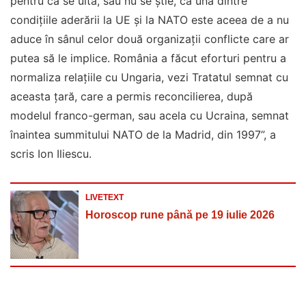
pentru că se uită, sau nu se știe, că una dintre
condițiile aderării la UE și la NATO este aceea de a nu
aduce în sânul celor două organizații conflicte care ar
putea să le implice. România a făcut eforturi pentru a
normaliza relațiile cu Ungaria, vezi Tratatul semnat cu
aceasta țară, care a permis reconcilierea, după
modelul franco-german, sau acela cu Ucraina, semnat
înaintea summitului NATO de la Madrid, din 1997”, a
scris Ion Iliescu.
LIVETEXT
Horoscop rune până pe 19 iulie 2026