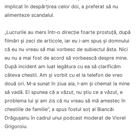
să vadă. El spunea că a văzut, nu știu ce a văzut, e
problema lui și am zis că nu vreau să mă amestec în
chestiile de familie”, a spus fostul soț al Biancăi
Drăgușanu în cadrul unui podcast moderat de Viorel
Grigoroiu.
În prezent, Dan Alexa și Andrada par să fi depășit
momentul dificil, concentrându-se pe creșterea și
bunăstarea fiului lor, menținând o relație civilizată și
lipsită de conflicte publice.
LIVETEXT
Horoscop rune până pe 19 iulie 2026