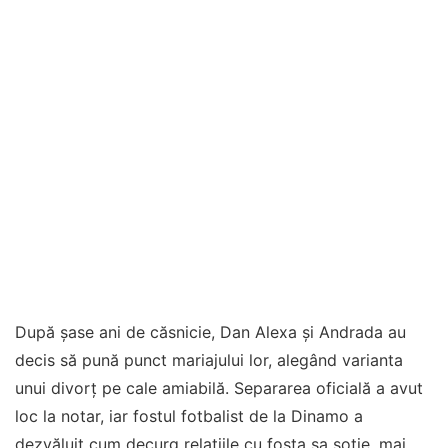
După șase ani de căsnicie, Dan Alexa și Andrada au
decis să pună punct mariajului lor, alegând varianta
unui divorț pe cale amiabilă. Separarea oficială a avut
loc la notar, iar fostul fotbalist de la Dinamo a
dezvăluit cum decurg relațiile cu fosta sa soție, mai