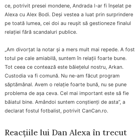
problema de așa ceva. Cel mai important este să fie
băiatul bine. Amândoi suntem conștienți de asta”, a
declarat fostul fotbalist, potrivit CanCan.ro.
Reacțiile lui Dan Alexa în trecut
Despărțirea nu a fost lipsită de tensiuni în primele
momente. Alexa a vorbit deschis, în urmă cu ceva
timp, despre impactul pe care l-a avut asupra lui
presupusa infidelitate a soției.
„Poate spun o tâmpenie, dar actul în sine nu m-a
deranjat, ci lipsa asta de respect, minciunile,
perversitatea. Mi-a luat nevasta. (…) Să spun că nu mi-
am înșelat soția, trebuie să fiu dobitoc”, a declarat
acesta la emisiunea „40 de întrebări cu Denise Rifai”.