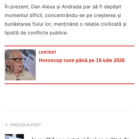
PREVIOUS POST
Incredibil ce a putut să facă un polițist din
Ploiești. Este alertă maximă
NEXT ARTICLE
Final de săptămână cu lacrimi amare pentru
două zodii, în timp ce alte două primesc
protecție divină