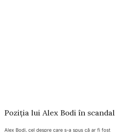
Poziția lui Alex Bodi în scandal
Alex Bodi, cel despre care s-a spus că ar fi fost
implicat în despărțirea celor doi, a preferat să nu
alimenteze scandalul.
„Lucrurile au mers într-o direcție foarte prostuță, după
filmări și zeci de articole, iar eu i-am spus și domnului
că eu nu vreau să mai vorbesc de subiectul ăsta. Nici
eu nu a mai fost de acord să vorbească despre mine.
După incident am luat legătura cu ea să clarificăm
câteva chestii. Am și vorbit cu el la telefon de vreo
două ori. M-a sunat în ziua aia, l-am și chemat la mine