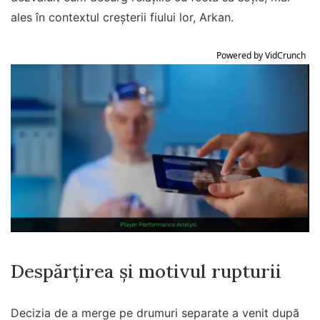
ales în contextul creșterii fiului lor, Arkan.
Despărțirea și motivul rupturii
Decizia de a merge pe drumuri separate a venit după
ce, potrivit presei mondene, Andrada l-ar fi înșelat pe
Alexa cu Alex Bodi. Deși vestea a luat prin surprindere
pe toată lumea, cei doi au reușit să gestioneze finalul
relației fără scandaluri publice.
„Am divorțat la notar și a mers mult mai repede. A fost
totul pe cale amiabilă, suntem în relații foarte bune.
Tot ceea ce contează este băiețelul nostru, Arkan.
Custodia va fi comună. Nu ne-am făcut program
săptămânal. Avem o relație foarte bună, nu se pune