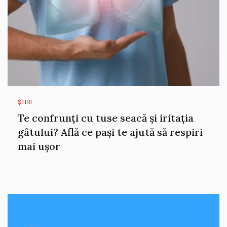
ȘTIRI
Te confrunți cu tuse seacă și iritația
gâtului? Află ce pași te ajută să respiri
mai ușor