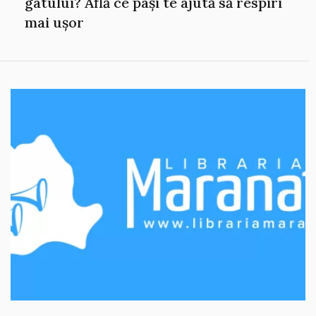
gâtului? Află ce pași te ajută să respiri
mai ușor