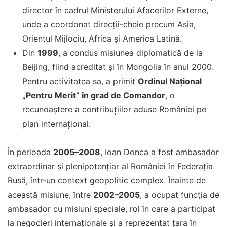
director în cadrul Ministerului Afacerilor Externe,
unde a coordonat direcții-cheie precum Asia,
Orientul Mijlociu, Africa și America Latină.
Din
1999
, a condus misiunea diplomatică de la
Beijing, fiind acreditat și în Mongolia în anul 2000.
Pentru activitatea sa, a primit
Ordinul Național
„Pentru Merit” în grad de Comandor
, o
recunoaștere a contribuțiilor aduse României pe
plan internațional.
În perioada
2005–2008
, Ioan Donca a fost ambasador
extraordinar și plenipotențiar al României în Federația
Rusă, într-un context geopolitic complex. Înainte de
această misiune, între
2002–2005
, a ocupat funcția de
ambasador cu misiuni speciale, rol în care a participat
la negocieri internaționale și a reprezentat țara în