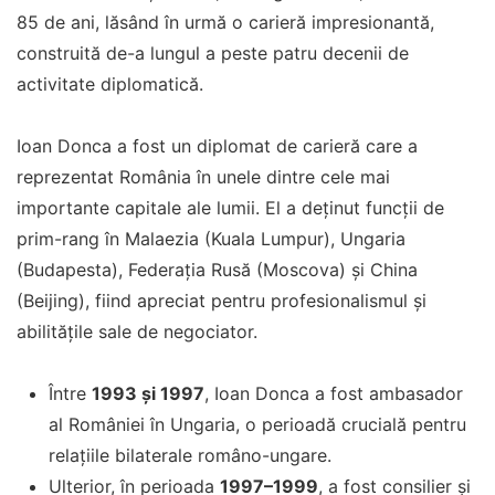
85 de ani, lăsând în urmă o carieră impresionantă,
construită de-a lungul a peste patru decenii de
activitate diplomatică.
Ioan Donca a fost un diplomat de carieră care a
reprezentat România în unele dintre cele mai
importante capitale ale lumii. El a deținut funcții de
prim-rang în Malaezia (Kuala Lumpur), Ungaria
(Budapesta), Federația Rusă (Moscova) și China
(Beijing), fiind apreciat pentru profesionalismul și
abilitățile sale de negociator.
Între
1993 și 1997
, Ioan Donca a fost ambasador
al României în Ungaria, o perioadă crucială pentru
relațiile bilaterale româno-ungare.
Ulterior, în perioada
1997–1999
, a fost consilier și