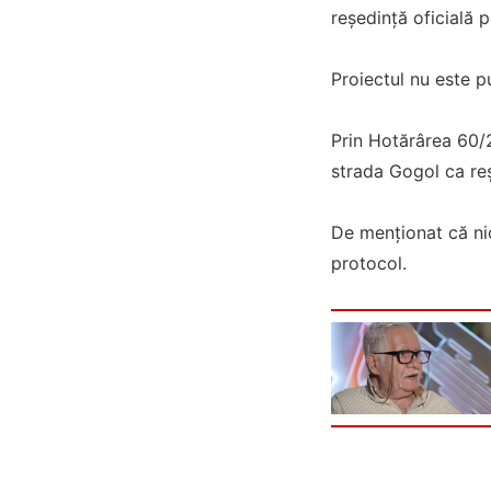
reședință oficială 
Proiectul nu este pu
Prin Hotărârea 60/2
strada Gogol ca reș
De menționat că nic
protocol.