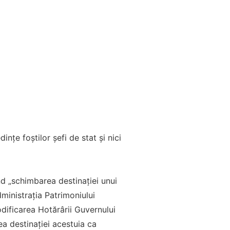
ințe foștilor șefi de stat și nici
d „schimbarea destinaţiei unui
ministraţia Patrimoniului
odificarea Hotărârii Guvernului
ea destinației acestuia ca