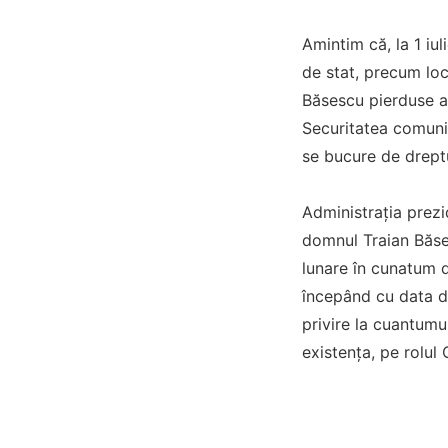
Amintim că, la 1 iu
de stat, precum loc
Băsescu pierduse a
Securitatea comunis
se bucure de dreptu
Administrația prezi
domnul Traian Băses
lunare în cunatum d
începând cu data de
privire la cuantum
existența, pe rolul