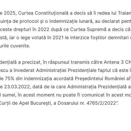
lie 2025, Curtea Constituțională a decis să îi redea lui Traia
uința de protocol și o indemnizație lunară, au declarat pen
ceste drepturi în 2022 după ce Curtea Supremă a decis că
tă, iar o lege votată în 2021 le interzice foștilor demnitari
rile cuvenite.
dențială a precizat, în răspunsul transmis către Antena 3 CN
cu a învederat Administrației Prezidențiale faptul că este î
e 75% din indemnizația acordată Președintelui României aflat
 23.03.2022, dată de la care Administrația Prezidențială a 
ul sumei, în acest moment nu poate fi comunicat în acest m
 Curții de Apel București, a Dosarului nr. 4765/2/2022”.