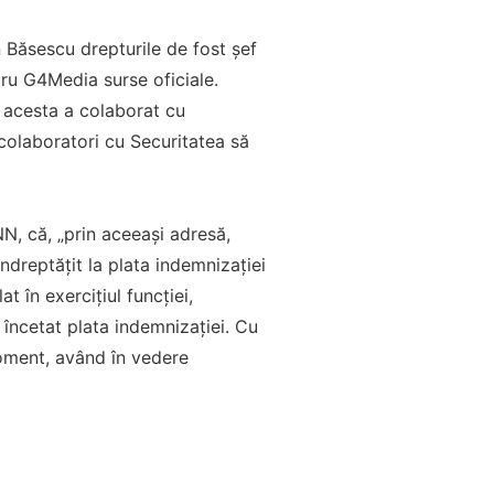
n Băsescu drepturile de fost șef
tru G4Media surse oficiale.
 acesta a colaborat cu
 colaboratori cu Securitatea să
N, că, „prin aceeași adresă,
ndreptățit la plata indemnizației
 în exercițiul funcției,
încetat plata indemnizației. Cu
oment, având în vedere