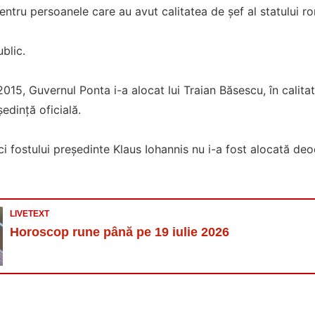
pentru persoanele care au avut calitatea de șef al statului r
blic.
015, Guvernul Ponta i-a alocat lui Traian Băsescu, în calitat
edință oficială.
i fostului președinte Klaus Iohannis nu i-a fost alocată d
LIVETEXT
Horoscop rune până pe 19 iulie 2026