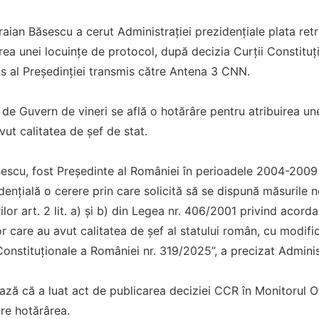
raian Băsescu a cerut Administrației prezidențiale plata ret
area unei locuințe de protocol, după decizia Curții Constituți
ns al Președinției transmis către Antena 3 CNN.
de Guvern de vineri se află o hotărâre pentru atribuirea un
ut calitatea de șef de stat.
escu, fost Președinte al României în perioadele 2004-2009 
dențială o cerere prin care solicită să se dispună măsurile n
lor art. 2 lit. a) și b) din Legea nr. 406/2001 privind acord
r care au avut calitatea de șef al statului român, cu modifică
Constituționale a României nr. 319/2025”, a precizat Adminis
ază că a luat act de publicarea deciziei CCR în Monitorul Of
are hotărârea.