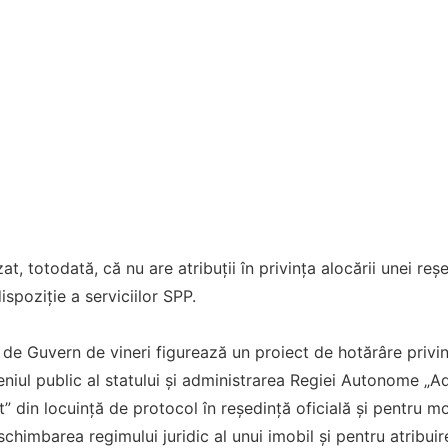
at, totodată, că nu are atribuții în privința alocării unei reșed
spoziție a serviciilor SPP.
de Guvern de vineri figurează un proiect de hotărâre privin
eniul public al statului şi administrarea Regiei Autonome „Ad
t” din locuinţă de protocol în reşedinţă oficială și pentru m
schimbarea regimului juridic al unui imobil și pentru atribuir