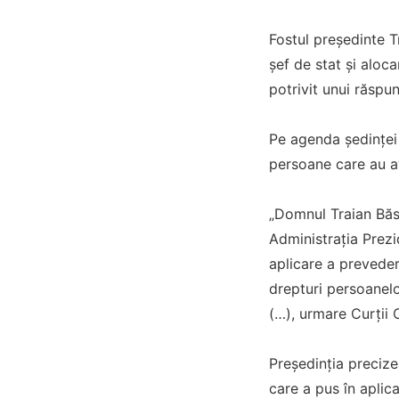
Fostul președinte T
șef de stat și aloc
potrivit unui răspu
Pe agenda ședinței 
persoane care au av
„Domnul Traian Băs
Administrația Prezi
aplicare a prevederi
drepturi persoanelo
(…), urmare Curții 
Președinția precize
care a pus în aplic