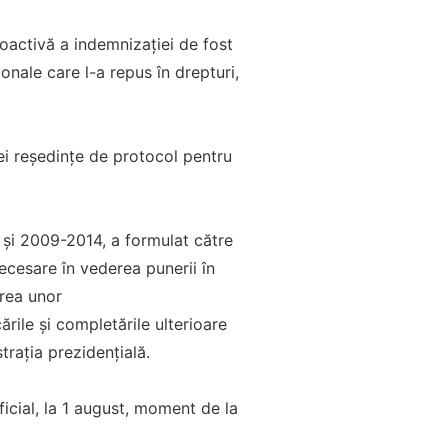
roactivă a indemnizației de fost
onale care l-a repus în drepturi,
ei reședințe de protocol pentru
și 2009-2014, a formulat către
ecesare în vederea punerii în
area unor
rile și completările ulterioare
trația prezidențială.
icial, la 1 august, moment de la