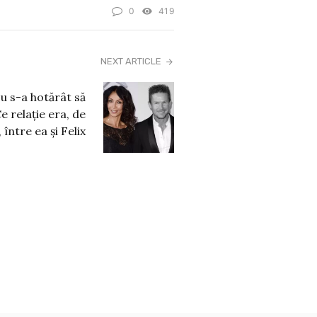
0
419
NEXT ARTICLE
u s-a hotărât să
e relație era, de
 între ea și Felix