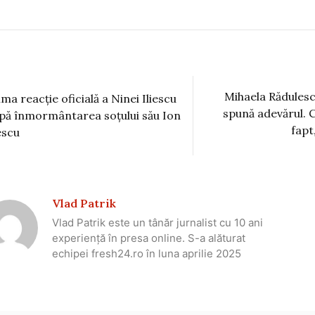
Mihaela Rădulesc
ima reacție oficială a Ninei Iliescu
spună adevărul. C
pă înmormântarea soțului său Ion
fapt,
escu
Vlad Patrik
Vlad Patrik este un tânăr jurnalist cu 10 ani
experiență în presa online. S-a alăturat
echipei fresh24.ro în luna aprilie 2025