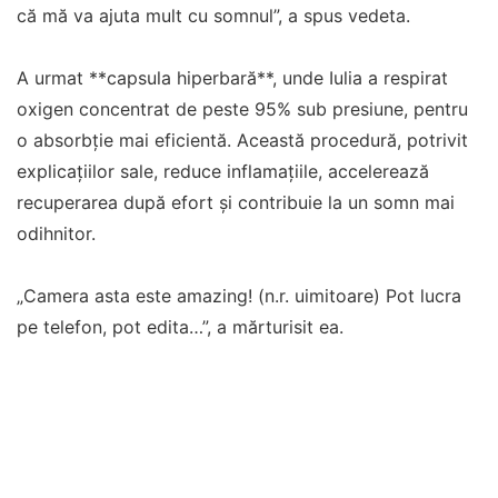
că mă va ajuta mult cu somnul”, a spus vedeta.
A urmat **capsula hiperbară**, unde Iulia a respirat
oxigen concentrat de peste 95% sub presiune, pentru
o absorbție mai eficientă. Această procedură, potrivit
explicațiilor sale, reduce inflamațiile, accelerează
recuperarea după efort și contribuie la un somn mai
odihnitor.
„Camera asta este amazing! (n.r. uimitoare) Pot lucra
pe telefon, pot edita…”, a mărturisit ea.