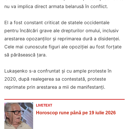
nu va implica direct armata belarusă în conflict.
El a fost constant criticat de statele occidentale
pentru încălcări grave ale drepturilor omului, inclusiv
arestarea opozanţilor şi reprimarea dură a disidenţei.
Cele mai cunoscute figuri ale opoziţiei au fost forţate
să părăsească ţara.
Lukaşenko s-a confruntat şi cu ample proteste în
2020, după realegerea sa contestată, proteste
reprimate prin arestarea a mii de manifestanţi.
LIVETEXT
Horoscop rune până pe 19 iulie 2026