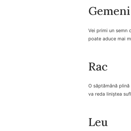
Gemeni
Vei primi un semn c
poate aduce mai mul
Rac
O săptămână plină d
va reda liniștea suf
Leu