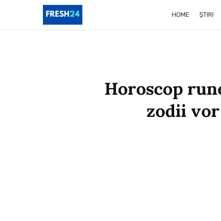
HOME
ȘTIRI
Horoscop rune 
zodii vo