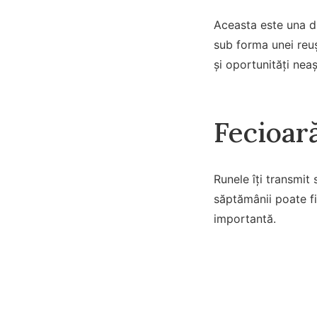
Aceasta este una di
sub forma unei reuș
și oportunități nea
Fecioar
Runele îți transmit 
săptămânii poate fi 
importantă.