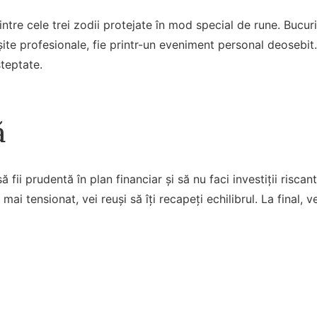
ntre cele trei zodii protejate în mod special de rune. Bucurii
ite profesionale, fie printr-un eveniment personal deosebit
șteptate.
ă
să fii prudentă în plan financiar și să nu faci investiții risca
mai tensionat, vei reuși să îți recapeți echilibrul. La final, ve