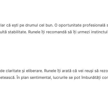
lar că ești pe drumul cel bun. O oportunitate profesională sa
tă stabilitate. Runele îți recomandă să îți urmezi instinctul
e claritate și eliberare. Runele îți arată că vei reuși să rez
letească. În plan sentimental, lucrurile se pot îmbunătăți con