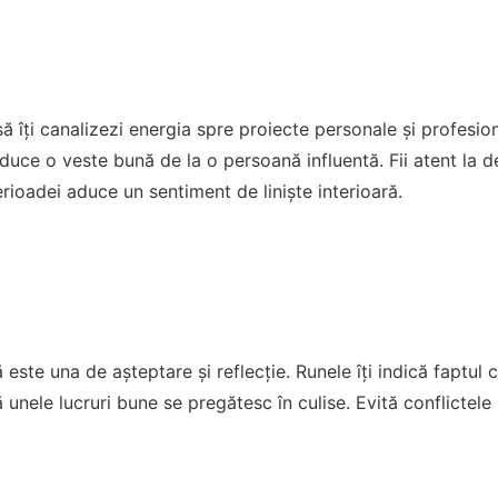
 să îți canalizezi energia spre proiecte personale și profesi
uce o veste bună de la o persoană influentă. Fii atent la deta
perioadei aduce un sentiment de liniște interioară.
ste una de așteptare și reflecție. Runele îți indică faptul că
unele lucruri bune se pregătesc în culise. Evită conflictele 