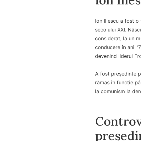
Ion Iliescu a fost o
secolului XXI. Născu
considerat, la un m
conducere în anii ’
devenind liderul Fro
A fost președinte 
rămas în funcție pâ
la comunism la dem
Controve
președi