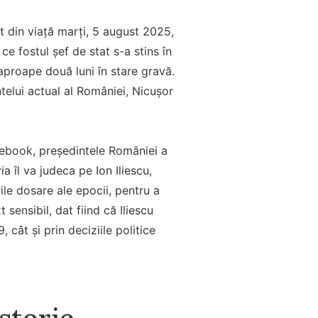
t din viață marți, 5 august 2025,
e fostul șef de stat s-a stins în
 aproape două luni în stare gravă.
telui actual al României, Nicușor
cebook, președintele României a
a îl va judeca pe Ion Iliescu,
rile dosare ale epocii, pentru a
sensibil, dat fiind că Iliescu
 cât și prin deciziile politice
istorie