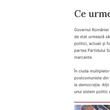
Ce urme
Guvernul României a 
de stat urmează să 
politici, actuali ș
partea Partidului S
marcante.
În ciuda multiplelor
postcomuniste din R
la democrație. Alți
unui sistem politic 