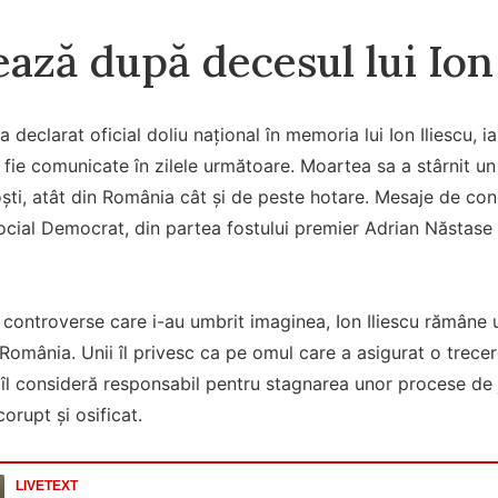
ază după decesul lui Ion 
declarat oficial doliu național în memoria lui Ion Iliescu, iar
fie comunicate în zilele următoare. Moartea sa a stârnit un va
i foști, atât din România cât și de peste hotare. Mesaje de c
ocial Democrat, din partea fostului premier Adrian Năstase și
 controverse care i-au umbrit imaginea, Ion Iliescu rămâne un
omânia. Unii îl privesc ca pe omul care a asigurat o trecere
i îl consideră responsabil pentru stagnarea unor procese de ju
corupt și osificat.
LIVETEXT