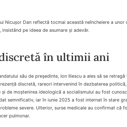
ui Nicușor Dan reflectă tocmai această neîncheiere a unor ca
 insistând pe ideea de asumare și adevăr.
discretă în ultimii ani
datului său de președinte, Ion Iliescu a ales să se retragă t
rezență discretă, rareori intervenind în dezbaterea politică, 
 și de moștenirea ideologică a socialismului au fost cunoscut
at semnificativ, iar în iunie 2025 a fost internat în stare gr
e probleme severe. Ulterior, surse medicale au confirmat că f
ncer pulmonar.