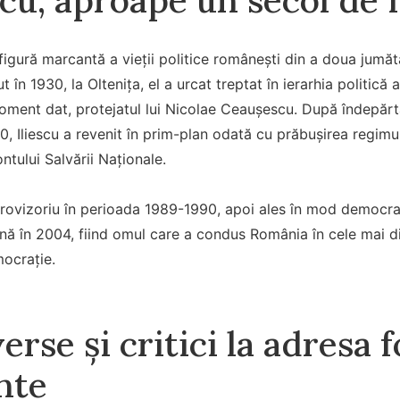
 figură marcantă a vieții politice românești din a doua jumăt
t în 1930, la Oltenița, el a urcat treptat în ierarhia politică 
oment dat, protejatul lui Nicolae Ceaușescu. După îndepărta
70, Iliescu a revenit în prim-plan odată cu prăbușirea regim
ntului Salvării Naționale.
provizoriu în perioada 1989-1990, apoi ales în mod democrat
nă în 2004, fiind omul care a condus România în cele mai di
ocrație.
rse și critici la adresa f
nte