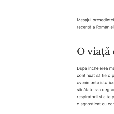
Mesajul președintel
recentă a României,
O viață 
După încheierea man
continuat să fie o p
evenimente istorice
sănătate s-a degrad
respiratorii și alt
diagnosticat cu ca