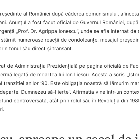
 președinte al României după căderea comunismului, a înceta
ani. Anunțul a fost făcut oficial de Guvernul României, după c
Urgență „Prof. Dr. Agrippa Ionescu”, unde se afla internat de
a stârnit numeroase reacții de condoleanțe, mesajul președin
rin tonul său direct și tranșant.
cat de Administrația Prezidențială pe pagina oficială de Fa
ermă legată de moartea lui Ion Iliescu. Acesta a scris: „Istori
l tranziției anilor ‘90. Este obligația noastră să lămurim ma
parte. Dumnezeu să-l ierte”. Afirmația vine într-un context 
und controversată, atât prin rolul său în Revoluția din 1989,
i.
scu, aproape un secol de 