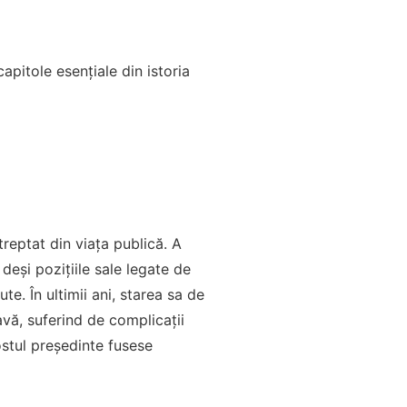
pitole esențiale din istoria
reptat din viața publică. A
deși pozițiile sale legate de
e. În ultimii ani, starea sa de
avă, suferind de complicații
ostul președinte fusese