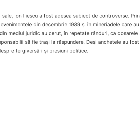
i sale, Ion Iliescu a fost adesea subiect de controverse. Pri
 evenimentele din decembrie 1989 și în mineriadele care au u
i din mediul juridic au cerut, în repetate rânduri, ca dosare
esponsabilii să fie trași la răspundere. Deși anchetele au fos
espre tergiversări și presiuni politice.