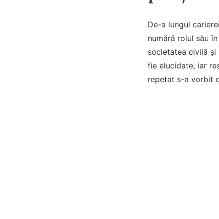
De-a lungul cariere
numără rolul său în
societatea civilă ș
fie elucidate, iar r
repetat s-a vorbit d