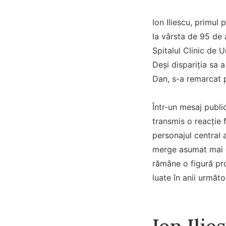
Ion Iliescu, primul
la vârsta de 95 de 
Spitalul Clinic de 
Deși dispariția sa 
Dan, s-a remarcat p
Într-un mesaj publi
transmis o reacție f
personajul central a
merge asumat mai de
rămâne o figură prof
luate în anii următor
Ion Ilie