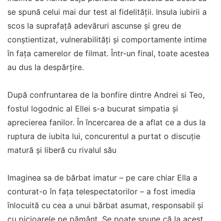
se spună celui mai dur test al fidelității. Insula iubirii a
scos la suprafață adevăruri ascunse și greu de
conștientizat, vulnerabilități și comportamente intime
în fața camerelor de filmat. Într-un final, toate acestea
au dus la despărțire.
După confruntarea de la bonfire dintre Andrei si Teo,
fostul logodnic al Ellei s-a bucurat simpatia și
aprecierea fanilor. În încercarea de a aflat ce a dus la
ruptura de iubita lui, concurentul a purtat o discuție
matură și liberă cu rivalul său
Imaginea sa de bărbat imatur – pe care chiar Ella a
conturat-o în fața telespectatorilor – a fost imedia
înlocuită cu cea a unui bărbat asumat, responsabil și
cu picioarele pe pământ. Se poate spune că la acest