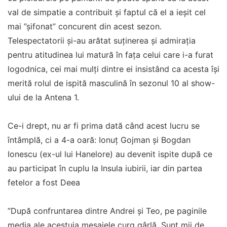
val de simpatie a contribuit și faptul că el a ieșit cel
mai ”șifonat” concurent din acest sezon.
Telespectatorii și-au arătat suținerea și admirația
pentru atitudinea lui matură în fața celui care i-a furat
logodnica, cei mai mulți dintre ei insistând ca acesta își
merită rolul de ispită masculină în sezonul 10 al show-
ului de la Antena 1.
Ce-i drept, nu ar fi prima dată când acest lucru se
întâmplă, ci a 4-a oară: Ionuț Gojman și Bogdan
Ionescu (ex-ul lui Hanelore) au devenit ispite după ce
au participat în cuplu la Insula iubirii, iar din partea
fetelor a fost Deea
”După confruntarea dintre Andrei și Teo, pe paginile
media ale acestuia mesajele curg gârlă. Sunt mii de