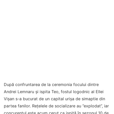
După confruntarea de la ceremonia focului dintre
Andrei Lemnaru și ispita Teo, fostul logodnic al Ellei
Vișan s-a bucurat de un capital urișa de simaptie din
partea fanilor. Rețelele de socializare au ”explodat”, iar
concurentul este acum cerut ca ispită în sezonul 10 de