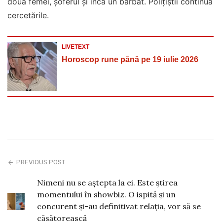
două femei, șoferul și încă un bărbat. Polițiștii continuă
cercetările.
LIVETEXT
Horoscop rune până pe 19 iulie 2026
PREVIOUS POST
Nimeni nu se aștepta la ei. Este știrea
momentului în showbiz. O ispită și un
concurent și-au definitivat relația, vor să se
căsătorească