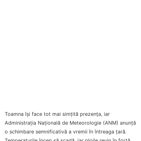
Toamna își face tot mai simțită prezența, iar
Administrația Națională de Meteorologie (ANM) anunță
o schimbare semnificativă a vremii în întreaga țară.
Temperaturile încep să scadă, iar ploile revin în forță,