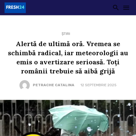
ȘTIRI
Alertă de ultimă oră. Vremea se
schimbă radical, iar meteorologii au
emis o avertizare serioasă. Toți
românii trebuie să aibă grijă
PETRACHE CATALINA
12 SEPTEMBRIE 2025