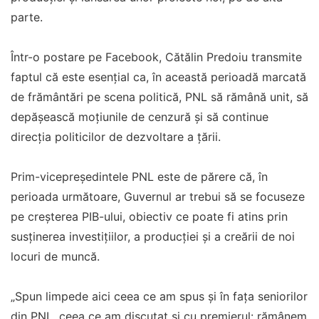
parte.
Într-o postare pe Facebook, Cătălin Predoiu transmite
faptul că este esenţial ca, în această perioadă marcată
de frământări pe scena politică, PNL să rămână unit, să
depășească moțiunile de cenzură și să continue
direcția politicilor de dezvoltare a țării.
Prim-vicepreședintele PNL este de părere că, în
perioada următoare, Guvernul ar trebui să se focuseze
pe creșterea PIB-ului, obiectiv ce poate fi atins prin
susținerea investițiilor, a producției și a creării de noi
locuri de muncă.
„Spun limpede aici ceea ce am spus și în fața seniorilor
din PNL, ceea ce am discutat și cu premierul: rămânem