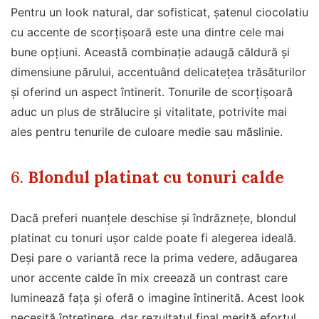
Pentru un look natural, dar sofisticat, șatenul ciocolatiu
cu accente de scorțișoară este una dintre cele mai
bune opțiuni. Această combinație adaugă căldură și
dimensiune părului, accentuând delicatețea trăsăturilor
și oferind un aspect întinerit. Tonurile de scorțișoară
aduc un plus de strălucire și vitalitate, potrivite mai
ales pentru tenurile de culoare medie sau măslinie.
6.
Blondul platinat cu tonuri calde
Dacă preferi nuanțele deschise și îndrăznețe, blondul
platinat cu tonuri ușor calde poate fi alegerea ideală.
Deși pare o variantă rece la prima vedere, adăugarea
unor accente calde în mix creează un contrast care
luminează fața și oferă o imagine întinerită. Acest look
necesită întreținere, dar rezultatul final merită efortul.