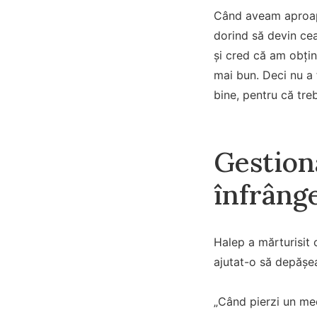
Când aveam aproape
dorind să devin cea
și cred că am obțin
mai bun. Deci nu a 
bine, pentru că treb
Gestiona
înfrâng
Halep a mărturisit 
ajutat-o să depăș
„Când pierzi un meci