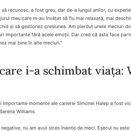
e să recunosc, a fost greu, dar de-a lungul anilor, cu exper
jurul meu care m-au învățat să fiu mai relaxată, mai desch
hid și să gestionez presiunea. Am pierdut unele meciuri do
uri importante fără acele emoții. Dar cred că asta face part
nez mai bine în alte meciuri.”
 care i-a schimbat viața
i importante momente ale carierei Simonei Halep a fost vic
Serena Williams.
negative, nu am avut stres înainte de meci. Eșecul nu este