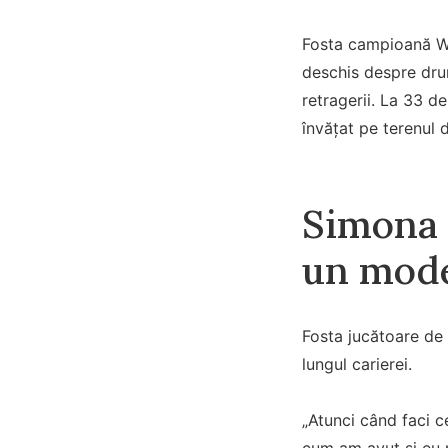
Fosta campioană WT
deschis despre drumu
retragerii. La 33 de
învățat pe terenul d
Simona H
un mode
Fosta jucătoare de 
lungul carierei.
„Atunci când faci c
cum am avut și eu 