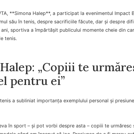
A, **Simona Halep**, a participat la evenimentul Impact 
l său în tenis, despre sacrificiile făcute, dar și despre dif
 ani, sportiva a împărtășit publicului momente cheie din cari
e tenis.
alep: „Copiii te urmăresc
l pentru ei”
tenis a subliniat importanța exemplului personal și presiune
eva în sport – și pot vorbi despre asta – copiii te urmăresc ș
modele când am început să joc. Presiunea de a fi mereu ext