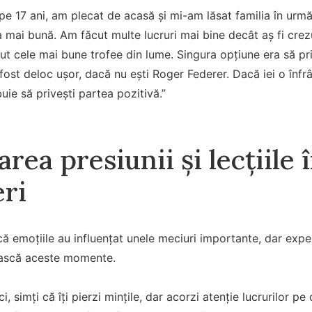
 17 ani, am plecat de acasă și mi-am lăsat familia în urmă
 mai bună. Am făcut multe lucruri mai bine decât aș fi crezut
ut cele mai bune trofee din lume. Singura opțiune era să pr
fost deloc ușor, dacă nu ești Roger Federer. Dacă iei o înfr
uie să privești partea pozitivă.”
rea presiunii și lecțiile 
eri
că emoțiile au influențat unele meciuri importante, dar exper
ească aceste momente.
, simți că îți pierzi mințile, dar acorzi atenție lucrurilor pe 