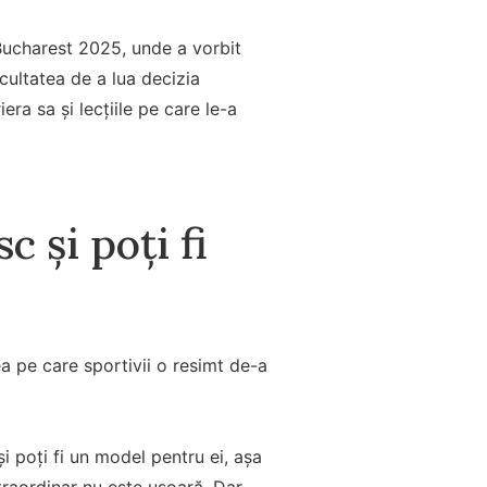
Bucharest 2025, unde a vorbit
icultatea de a lua decizia
era sa și lecțiile pe care le-a
 și poți fi
a pe care sportivii o resimt de-a
i poți fi un model pentru ei, așa
raordinar nu este ușoară. Dar