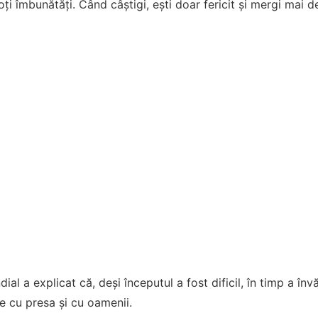
oți îmbunătăți. Când câștigi, ești doar fericit și mergi mai d
al a explicat că, deși începutul a fost dificil, în timp a învă
e cu presa și cu oamenii.