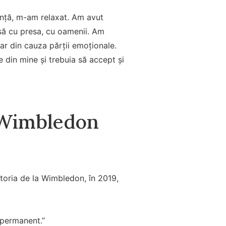
iență, m-am relaxat. Am avut
isă cu presa, cu oamenii. Am
ar din cauza părții emoționale.
e din mine și trebuia să accept și
: Wimbledon
toria de la Wimbledon, în 2019,
 permanent.”