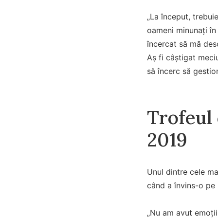
„La început, trebui
oameni minunați în 
încercat să mă desc
Aș fi câștigat meci
să încerc să gestio
Trofeul
2019
Unul dintre cele ma
când a învins-o pe 
„Nu am avut emoții 